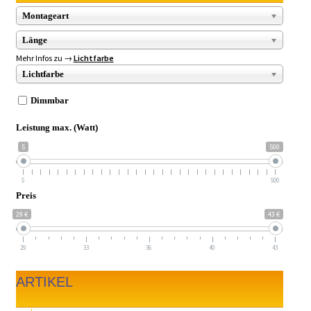
Montageart
Länge
Mehr Infos zu →
Lichtfarbe
Lichtfarbe
Dimmbar
Leistung max. (Watt)
5
500
5
500
Preis
29 €
43 €
29
33
36
40
43
ARTIKEL