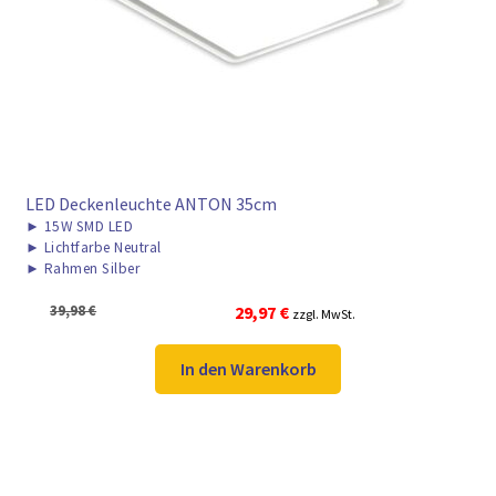
► ZAHLARTEN
► VERSANDARTEN
LED Deckenleuchte ANTON 35cm
►
15W SMD LED
►
Lichtfarbe Neutral
►
Rahmen Silber
Ursprünglicher
Aktueller
39,98
€
29,97
€
zzgl. MwSt.
Preis
Preis
war:
ist:
In den Warenkorb
39,98 €
29,97 €.