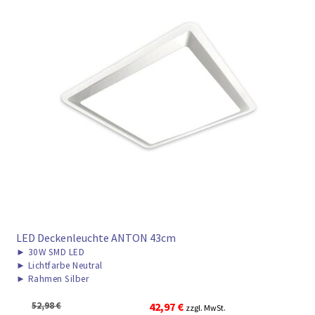
LED Deckenleuchte ANTON 43cm
►
30W SMD LED
►
Lichtfarbe Neutral
►
Rahmen Silber
Ursprünglicher
Aktueller
52,98
€
42,97
€
zzgl. MwSt.