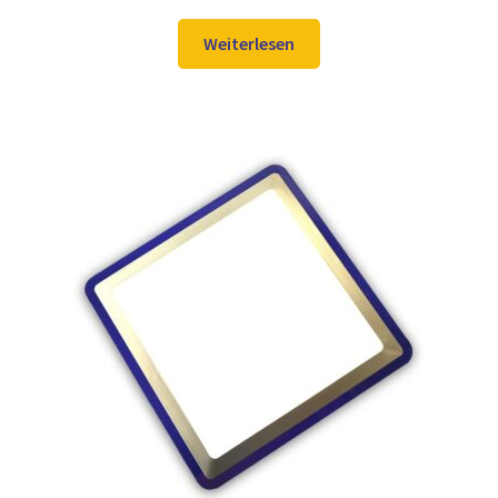
Preis
Preis
war:
ist:
Weiterlesen
52,98 €
42,97 €.