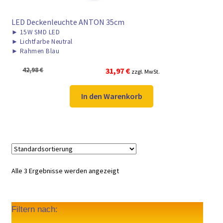
LED Deckenleuchte ANTON 35cm
►
15W SMD LED
►
Lichtfarbe Neutral
►
Rahmen Blau
Ursprünglicher
Aktueller
42,98
€
31,97
€
zzgl. MwSt.
Preis
Preis
war:
ist:
In den Warenkorb
42,98 €
31,97 €.
Alle 3 Ergebnisse werden angezeigt
Filtern nach: