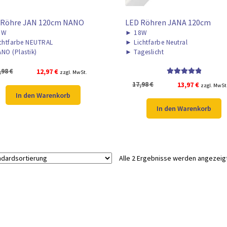
 Röhre JAN 120cm NANO
LED Röhren JANA 120cm
8W
►
18W
chtfarbe NEUTRAL
►
Lichtfarbe Neutral
NO (Plastik)
►
Tageslicht
Ursprünglicher
Aktueller
,98
€
12,97
€
zzgl. MwSt.
Bewertet mit
Preis
Preis
Ursprünglicher
Aktueller
17,98
€
13,97
€
zzgl. MwSt
5.00
von 5
war:
ist:
In den Warenkorb
Preis
Preis
16,98 €
12,97 €.
war:
ist:
In den Warenkorb
17,98 €
13,97 €.
Alle 2 Ergebnisse werden angezeig