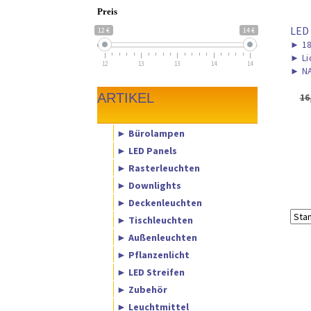
Preis
LED
12 €
14 €
►
1
►
Li
12
13
13
14
14
►
NA
ARTIKEL
16
► Bürolampen
► LED Panels
► Rasterleuchten
► Downlights
► Deckenleuchten
► Tischleuchten
► Außenleuchten
► Pflanzenlicht
► LED Streifen
► Zubehör
► Leuchtmittel