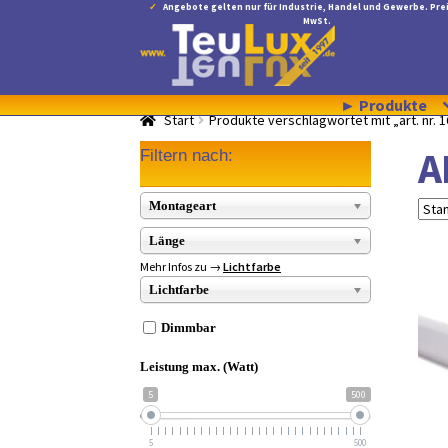
Angebote gelten nur für Industrie, Handel und Gewerbe. Prei
MwSt.
Zur
Zum
Navigation
Inhalt
springen
springen
► Produkte
Start
Produkte verschlagwortet mit „art. nr. 
A
Filtern nach:
Montageart
Länge
Mehr Infos zu →
Lichtfarbe
Lichtfarbe
Dimmbar
Leistung max. (Watt)
5
500
5
500