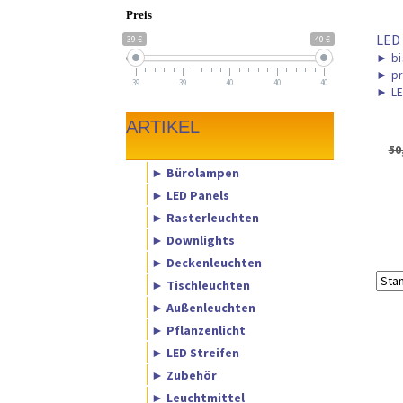
Preis
LED
39 €
40 €
►
bi
►
pr
39
39
40
40
40
►
LE
ARTIKEL
50
► Bürolampen
► LED Panels
► Rasterleuchten
► Downlights
► Deckenleuchten
► Tischleuchten
► Außenleuchten
► Pflanzenlicht
► LED Streifen
► Zubehör
► Leuchtmittel