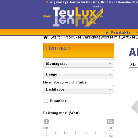
Angebote gelten nur für Industrie, Handel und Gewerbe. Prei
MwSt.
Zur
Zum
Navigation
Inhalt
springen
springen
► Produkte
Start
Produkte verschlagwortet mit „Artikel 
A
Filtern nach:
Montageart
Länge
Mehr Infos zu →
Lichtfarbe
Lichtfarbe
Dimmbar
Leistung max. (Watt)
5
500
5
500