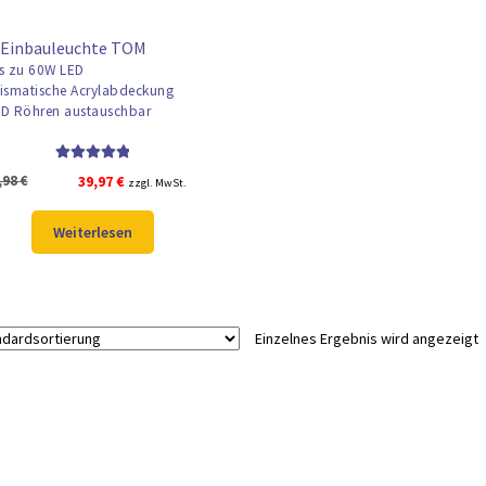
 Einbauleuchte TOM
s zu 60W LED
ismatische Acrylabdeckung
D Röhren austauschbar
Bewertet mit
Ursprünglicher
Aktueller
,98
€
39,97
€
zzgl. MwSt.
5.00
von 5
Preis
Preis
war:
ist:
Weiterlesen
50,98 €
39,97 €.
Einzelnes Ergebnis wird angezeigt