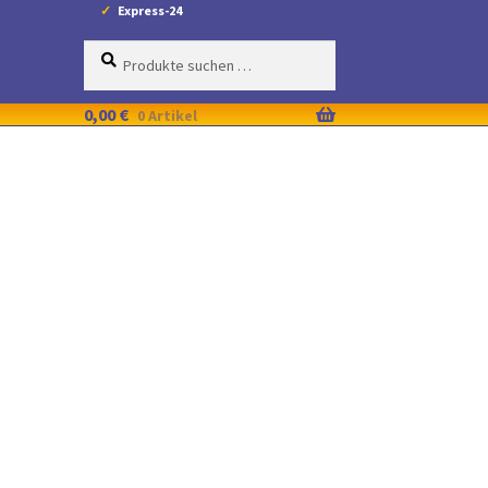
Express-24
Suche
Suchen
nach:
0,00
€
0 Artikel