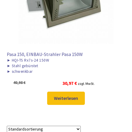
► ZAHLARTEN
► VERSANDARTEN
Pasa 150, EINBAU-Strahler Pasa 150W
►
HQI-TS Rx7s-24 150W
►
Stahl gebürstet
►
schwenkbar
Ursprünglicher
Aktueller
40,98
€
30,97
€
zzgl. MwSt.
Preis
Preis
war:
ist:
Weiterlesen
40,98 €
30,97 €.