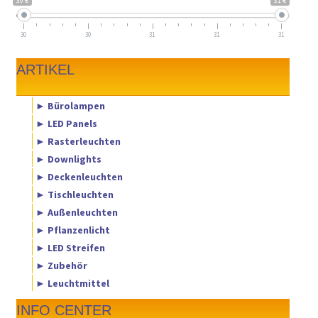
30 €
31 €
30
30
31
31
31
ARTIKEL
► Bürolampen
► LED Panels
► Rasterleuchten
► Downlights
► Deckenleuchten
► Tischleuchten
► Außenleuchten
► Pflanzenlicht
► LED Streifen
► Zubehör
► Leuchtmittel
INFO CENTER