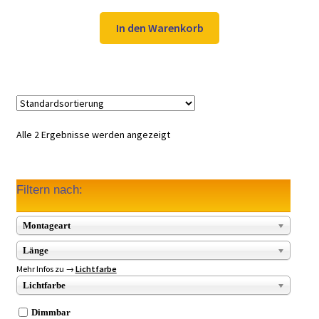
Preis
Preis
war:
ist:
In den Warenkorb
66,98 €
49,97 €.
Alle 2 Ergebnisse werden angezeigt
Filtern nach:
Montageart
Länge
Mehr Infos zu →
Lichtfarbe
Lichtfarbe
Dimmbar