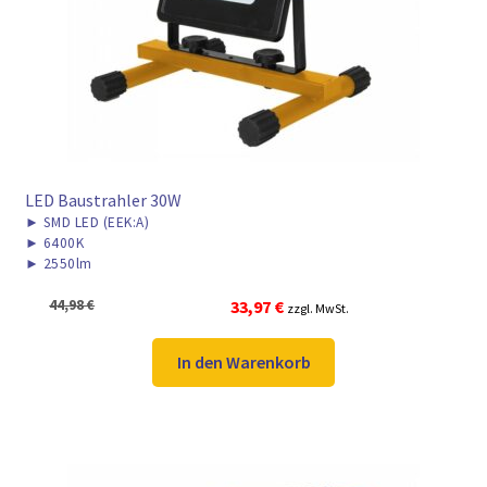
► ZAHLARTEN
► VERSANDARTEN
LED Baustrahler 30W
►
SMD LED (EEK:A)
►
6400K
►
2550lm
Ursprünglicher
Aktueller
44,98
€
33,97
€
zzgl. MwSt.
Preis
Preis
war:
ist:
In den Warenkorb
44,98 €
33,97 €.