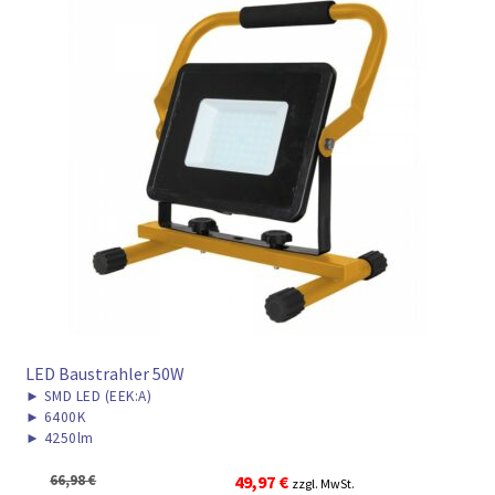
LED Baustrahler 50W
►
SMD LED (EEK:A)
►
6400K
►
4250lm
Ursprünglicher
Aktueller
66,98
€
49,97
€
zzgl. MwSt.