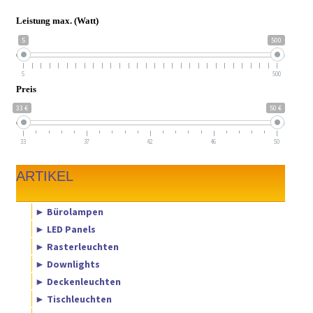
Leistung max. (Watt)
5
500
5
500
Preis
33 €
50 €
33
37
42
46
50
ARTIKEL
► Bürolampen
► LED Panels
► Rasterleuchten
► Downlights
► Deckenleuchten
► Tischleuchten