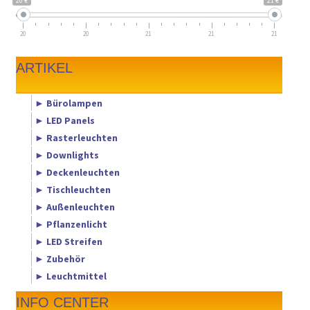
20 €
21 €
20
20
21
21
21
ARTIKEL
► Bürolampen
► LED Panels
► Rasterleuchten
► Downlights
► Deckenleuchten
► Tischleuchten
► Außenleuchten
► Pflanzenlicht
► LED Streifen
► Zubehör
► Leuchtmittel
INFO CENTER