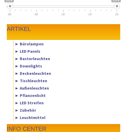
209 €
210 €
209
209
210
210
210
ARTIKEL
► Bürolampen
► LED Panels
► Rasterleuchten
► Downlights
► Deckenleuchten
► Tischleuchten
► Außenleuchten
► Pflanzenlicht
► LED Streifen
► Zubehör
► Leuchtmittel
INFO CENTER