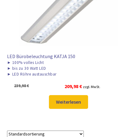
► ZAHLARTEN
► VERSANDARTEN
LED Bürobeleuchtung KATJA 150
►
100% volles Licht
►
bis zu 30 Watt LED
►
LED Röhre austauschbar
Ursprünglicher
Aktueller
239,98
€
209,98
€
zzgl. MwSt.
Preis
Preis
war:
ist:
Weiterlesen
239,98 €
209,98 €.