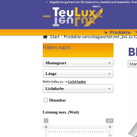
Angebote gelten nur für Industrie, Handel und Gewerbe. Prei
MwSt.
Zur
Zum
Navigation
Inhalt
springen
springen
► Produkte
Start
Produkte verschlagwortet mit „bis zu 5
B
Filtern nach:
Montageart
Länge
Mehr Infos zu →
Lichtfarbe
Lichtfarbe
Dimmbar
Leistung max. (Watt)
5
500
5
500