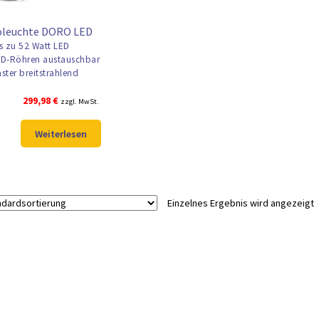
oleuchte DORO LED
s zu 52 Watt LED
D-Röhren austauschbar
ster breitstrahlend
299,98
€
zzgl. MwSt.
Weiterlesen
Einzelnes Ergebnis wird angezeigt