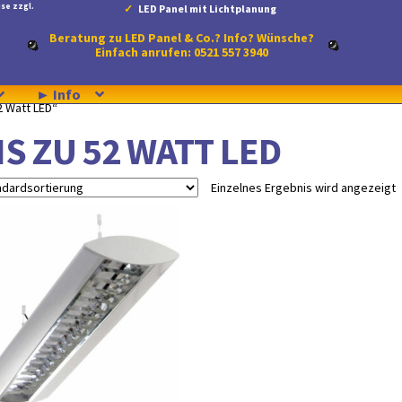
se zzgl.
LED Panel mit Lichtplanung
Beratung zu LED Panel & Co.? Info? Wünsche?
Einfach anrufen: 0521 557 3940
► Info
2 Watt LED“
IS ZU 52 WATT LED
Einzelnes Ergebnis wird angezeigt