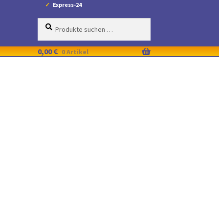
Express-24
Suche
Suchen
nach:
0,00
€
0 Artikel