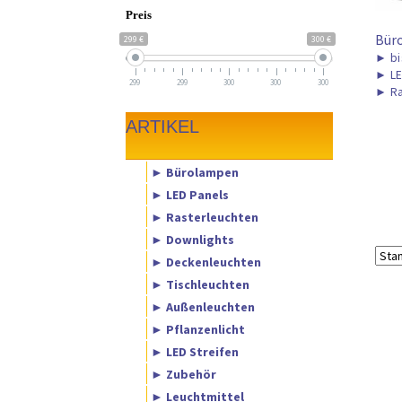
Preis
Bür
299 €
300 €
►
bi
►
LE
299
299
300
300
300
►
Ra
ARTIKEL
► Bürolampen
► LED Panels
► Rasterleuchten
► Downlights
► Deckenleuchten
► Tischleuchten
► Außenleuchten
► Pflanzenlicht
► LED Streifen
► Zubehör
► Leuchtmittel