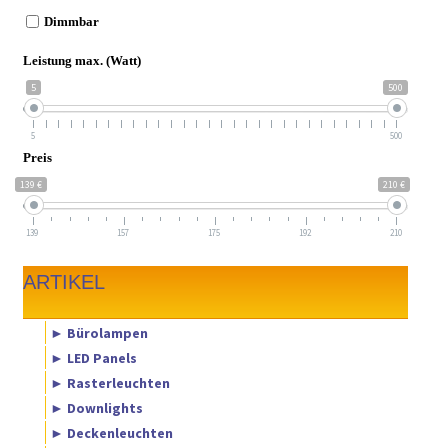
Dimmbar
Leistung max. (Watt)
5
500
5
500
Preis
139 €
210 €
139
157
175
192
210
ARTIKEL
► Bürolampen
► LED Panels
► Rasterleuchten
► Downlights
► Deckenleuchten