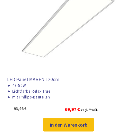
LED Panel MAREN 120cm
►
48-50W
►
Lichtfarbe Relax True
►
mit Philips-Bauteilen
Ursprünglicher
Aktueller
93,98
€
69,97
€
zzgl. MwSt.
Preis
Preis
war:
ist:
In den Warenkorb
93,98 €
69,97 €.