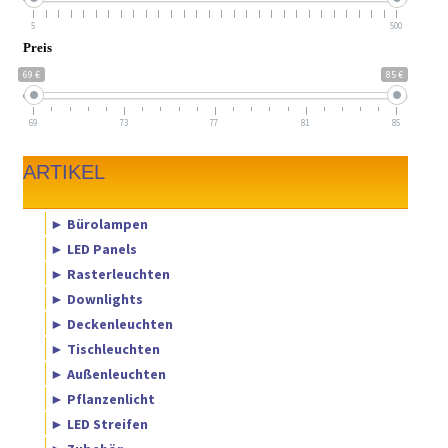
5
500
Preis
69 €
85 €
69
73
77
81
85
ARTIKEL
► Bürolampen
► LED Panels
► Rasterleuchten
► Downlights
► Deckenleuchten
► Tischleuchten
► Außenleuchten
► Pflanzenlicht
► LED Streifen