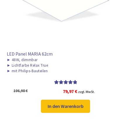
► ZAHLARTEN
► VERSANDARTEN
LED Panel MARIA 62cm
►
48W, dimmbar
►
Lichtfarbe Relax True
►
mit Philips-Bauteilen
Bewertet mit
Ursprünglicher
Aktueller
106,98
€
79,97
€
zzgl. MwSt.
5.00
von 5
Preis
Preis
war:
ist:
In den Warenkorb
106,98 €
79,97 €.