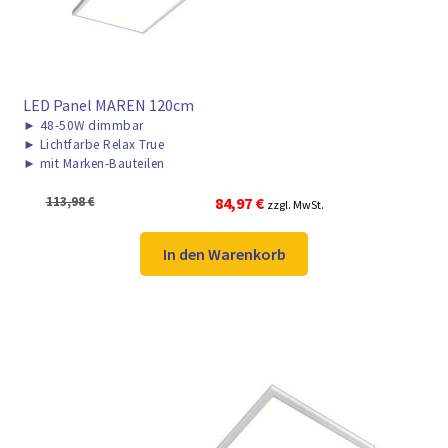
LED Panel MAREN 120cm
►
48-50W dimmbar
►
Lichtfarbe Relax True
►
mit Marken-Bauteilen
Ursprünglicher
Aktueller
113,98
€
84,97
€
zzgl. MwSt.
Preis
Preis
war:
ist:
In den Warenkorb
113,98 €
84,97 €.