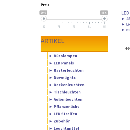
Preis
LED
69 €
85 €
►
48
►
Li
69
73
77
81
85
►
mi
ARTIKEL
10
► Bürolampen
► LED Panels
► Rasterleuchten
► Downlights
► Deckenleuchten
► Tischleuchten
► Außenleuchten
► Pflanzenlicht
► LED Streifen
► Zubehör
► Leuchtmittel