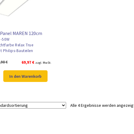
 Panel MAREN 120cm
-50W
chtfarbe Relax True
t Philips-Bauteilen
Ursprünglicher
Aktueller
,98
€
69,97
€
zzgl. MwSt.
Preis
Preis
war:
ist:
In den Warenkorb
93,98 €
69,97 €.
Alle 4 Ergebnisse werden angezeig