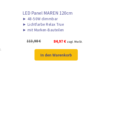
LED Panel MAREN 120cm
►
48-50W dimmbar
►
Lichtfarbe Relax True
►
mit Marken-Bauteilen
Ursprünglicher
Aktueller
113,98
€
84,97
€
zzgl. MwSt.
Preis
Preis
r
t.
war:
ist:
In den Warenkorb
113,98 €
84,97 €.