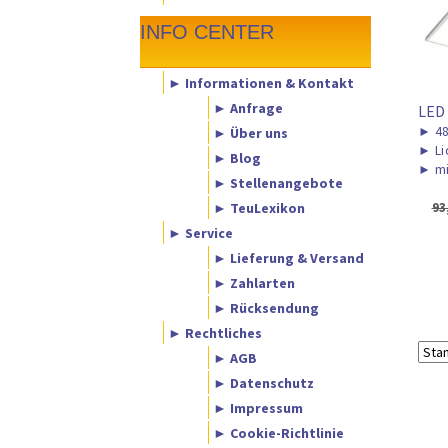
INFO CENTER
► Informationen & Kontakt
► Anfrage
LED
►
48
► Über uns
►
Li
► Blog
►
mi
► Stellenangebote
► TeuLexikon
93
► Service
► Lieferung & Versand
► Zahlarten
► Rücksendung
► Rechtliches
► AGB
► Datenschutz
► Impressum
► Cookie-Richtlinie