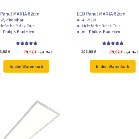
 Panel MARIA 62cm
LED Panel MARIA 62cm
W, dimmbar
►
48-50W
chtfarbe Relax True
►
Lichtfarbe Relax True
t Philips-Bauteilen
►
mit Philips-Bauteilen
Bewertet mit
Bewertet mit
Ursprünglicher
Aktueller
Ursprünglicher
Aktuelle
6,98
€
79,97
€
106,98
€
79,97
€
zzgl. MwSt.
zzgl. MwS
5.00
von 5
5.00
von 5
Preis
Preis
Preis
Preis
war:
ist:
war:
ist:
In den Warenkorb
In den Warenkorb
106,98 €
79,97 €.
106,98 €
79,97 €.