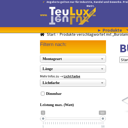
Angebote gelten nur für Industrie, Handel und Gewerbe. Prei
MwSt.
Zur
Zum
Navigation
Inhalt
springen
springen
► Produkte
Start
Produkte verschlagwortet mit „Bürola
B
Filtern nach:
Montageart
Länge
Mehr Infos zu →
Lichtfarbe
Lichtfarbe
Dimmbar
Leistung max. (Watt)
5
500
5
500