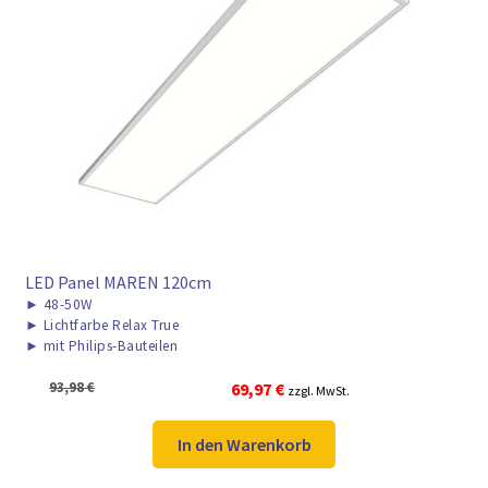
LED Panel MAREN 120cm
►
48-50W
►
Lichtfarbe Relax True
►
mit Philips-Bauteilen
Ursprünglicher
Aktueller
93,98
€
69,97
€
zzgl. MwSt.
Preis
Preis
war:
ist:
In den Warenkorb
93,98 €
69,97 €.