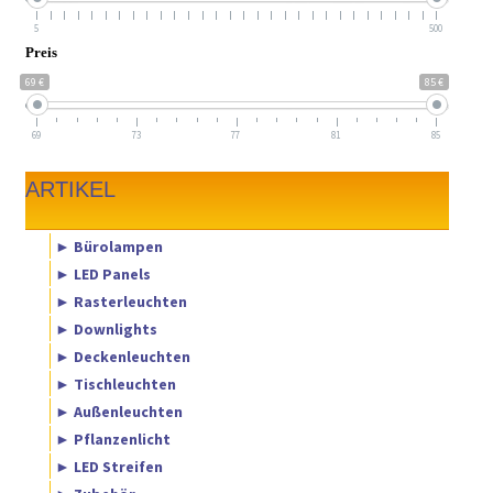
5
500
Preis
69 €
85 €
69
73
77
81
85
ARTIKEL
► Bürolampen
► LED Panels
► Rasterleuchten
► Downlights
► Deckenleuchten
► Tischleuchten
► Außenleuchten
► Pflanzenlicht
► LED Streifen