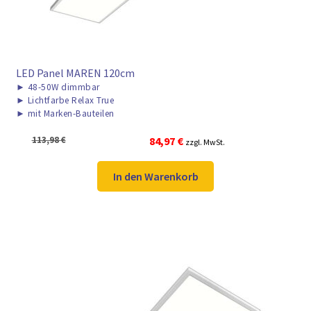
LED Panel MAREN 120cm
►
48-50W dimmbar
►
Lichtfarbe Relax True
►
mit Marken-Bauteilen
Ursprünglicher
Aktueller
113,98
€
84,97
€
zzgl. MwSt.
Preis
Preis
war:
ist:
In den Warenkorb
113,98 €
84,97 €.