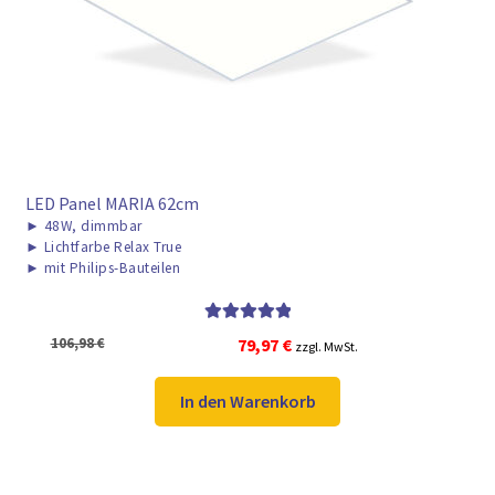
► ZAHLARTEN
► VERSANDARTEN
LED Panel MARIA 62cm
►
48W, dimmbar
►
Lichtfarbe Relax True
►
mit Philips-Bauteilen
Bewertet mit
Ursprünglicher
Aktueller
106,98
€
79,97
€
zzgl. MwSt.
5.00
von 5
Preis
Preis
war:
ist:
In den Warenkorb
106,98 €
79,97 €.