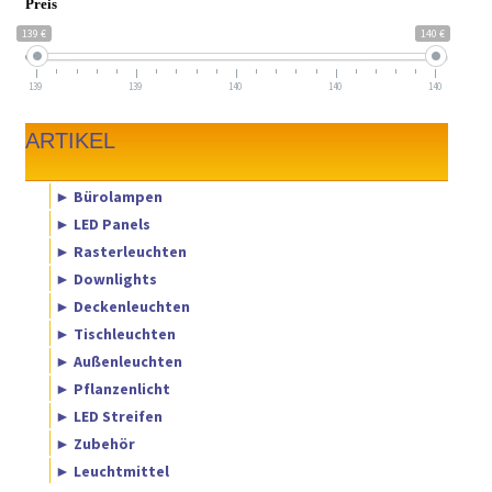
Preis
139 €
140 €
139
139
140
140
140
ARTIKEL
► Bürolampen
► LED Panels
► Rasterleuchten
► Downlights
► Deckenleuchten
► Tischleuchten
► Außenleuchten
► Pflanzenlicht
► LED Streifen
► Zubehör
► Leuchtmittel