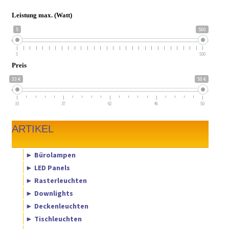
Leistung max. (Watt)
5
500
5
500
Preis
33 €
50 €
33
37
42
46
50
ARTIKEL
► Bürolampen
► LED Panels
► Rasterleuchten
► Downlights
► Deckenleuchten
► Tischleuchten