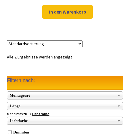
Preis
Preis
war:
ist:
In den Warenkorb
66,98 €
49,97 €.
Alle 2 Ergebnisse werden angezeigt
Filtern nach:
Montageart
Länge
Mehr Infos zu →
Lichtfarbe
Lichtfarbe
Dimmbar