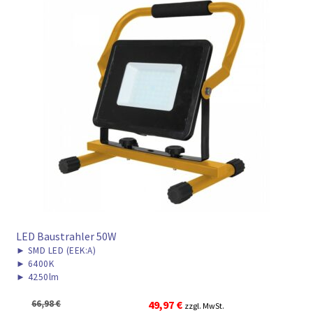
LED Baustrahler 50W
►
SMD LED (EEK:A)
►
6400K
►
4250lm
Ursprünglicher
Aktueller
66,98
€
49,97
€
zzgl. MwSt.