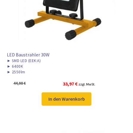
► ZAHLARTEN
► VERSANDARTEN
LED Baustrahler 30W
►
SMD LED (EEK:A)
►
6400K
►
2550lm
Ursprünglicher
Aktueller
44,98
€
33,97
€
zzgl. MwSt.
Preis
Preis
war:
ist:
In den Warenkorb
44,98 €
33,97 €.