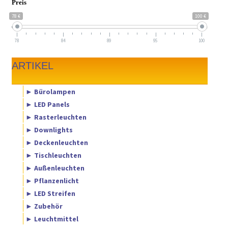
Preis
78 €
100 €
78
84
89
95
100
ARTIKEL
► Bürolampen
► LED Panels
► Rasterleuchten
► Downlights
► Deckenleuchten
► Tischleuchten
► Außenleuchten
► Pflanzenlicht
► LED Streifen
► Zubehör
► Leuchtmittel