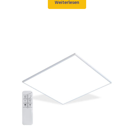
war:
ist:
Weiterlesen
105,98 €
78,97 €.