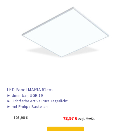
► ZAHLARTEN
► VERSANDARTEN
LED Panel MARIA 62cm
►
dimmbar, UGR 19
►
Lichtfarbe Active Pure Tageslicht
►
mit Philips-Bauteilen
Ursprünglicher
Aktueller
105,98
€
78,97
€
zzgl. MwSt.
Preis
Preis