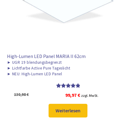
High-Lumen LED Panel MARIA II 62cm
►
UGR 19 blendungsbegrenzt
►
Lichtfarbe Active Pure Tageslicht
►
NEU: High-Lumen LED Panel
Bewertet mit
Ursprünglicher
Aktueller
130,98
€
99,97
€
zzgl. MwSt.
5.00
von 5
Preis
Preis
war:
ist:
Weiterlesen
130,98 €
99,97 €.