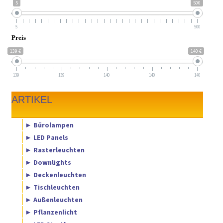
5
500
5
500
Preis
139 €
140 €
139
139
140
140
140
ARTIKEL
► Bürolampen
► LED Panels
► Rasterleuchten
► Downlights
► Deckenleuchten
► Tischleuchten
► Außenleuchten
► Pflanzenlicht