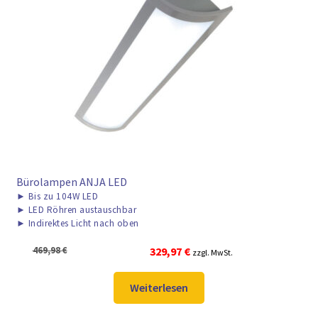
► ZAHLARTEN
► VERSANDARTEN
Bürolampen ANJA LED
►
Bis zu 104W LED
►
LED Röhren austauschbar
►
Indirektes Licht nach oben
Ursprünglicher
Aktueller
469,98
€
329,97
€
zzgl. MwSt.
Preis
Preis
war:
ist:
Weiterlesen
469,98 €
329,97 €.