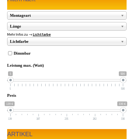
Montageart
Länge
Mehr Infos zu →
Lichtfarbe
Lichtfarbe
Dimmbar
Leistung max. (Watt)
5
500
5
500
Preis
139 €
330 €
139
187
235
282
330
ARTIKEL