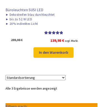
Büroleuchten SUSI LED
►
Dekostreifen blau durchleuchtet
►
bis zu 52 W LED
►
20% indirektes Licht
Bewertet mit
Ursprünglicher
Aktueller
299,98
€
139,98
€
zzgl. MwSt.
5.00
von 5
Preis
Preis
war:
ist:
In den Warenkorb
299,98 €
139,98 €.
Alle 3 Ergebnisse werden angezeigt
Filtern nach: