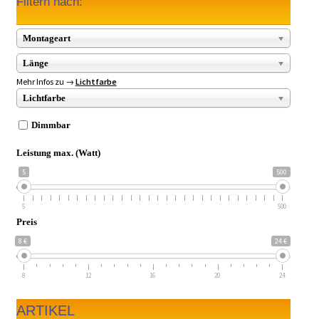
Filtern nach:
Montageart
Länge
Mehr Infos zu →
Lichtfarbe
Lichtfarbe
Dimmbar
Leistung max. (Watt)
5
500
5
500
Preis
8 €
24 €
8
12
16
20
24
ARTIKEL