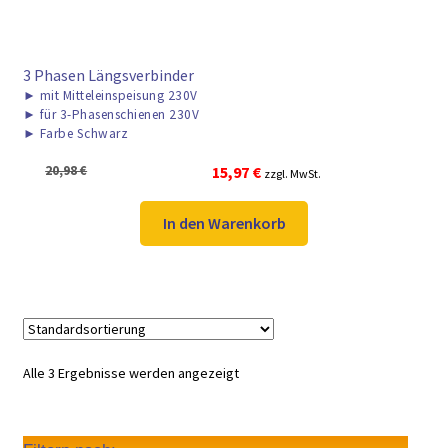
3 Phasen Längsverbinder
►
mit Mitteleinspeisung 230V
►
für 3-Phasenschienen 230V
►
Farbe Schwarz
Ursprünglicher
Aktueller
20,98
€
15,97
€
zzgl. MwSt.
Preis
Preis
war:
ist:
In den Warenkorb
20,98 €
15,97 €.
Alle 3 Ergebnisse werden angezeigt