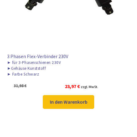
► ZAHLARTEN
► VERSANDARTEN
3 Phasen Flex-Verbinder 230V
►
für 3-Phasenschienen 230V
►
Gehäuse Kunststoff
►
Farbe Schwarz
Ursprünglicher
Aktueller
31,98
€
23,97
€
zzgl. MwSt.
Preis
Preis
war:
ist:
In den Warenkorb
31,98 €
23,97 €.