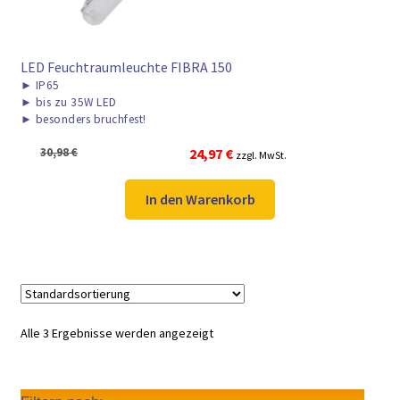
LED Feuchtraumleuchte FIBRA 150
►
IP65
►
bis zu 35W LED
►
besonders bruchfest!
Ursprünglicher
Aktueller
30,98
€
24,97
€
zzgl. MwSt.
Preis
Preis
war:
ist:
In den Warenkorb
30,98 €
24,97 €.
Alle 3 Ergebnisse werden angezeigt