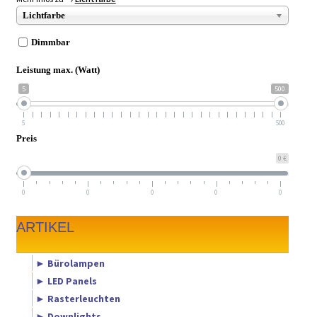
► ZAHLARTEN
Lichtfarbe
► VERSANDARTEN
Dimmbar
Leistung max. (Watt)
5
500
5
500
Preis
0 €
0
0
0
0
0
ARTIKEL
► Bürolampen
► LED Panels
► Rasterleuchten
► Downlights