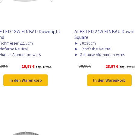
F LED 18W EINBAU Downlight
ALEX LED 24W EINBAU Downl
nd
Square
rchmesser 22,5cm
►
30x30cm
chtfarbe Neutral
►
Lichtfarbe Neutral
häuse Aluminium weiß
►
Gehäuse Aluminium weiß
Ursprünglicher
Aktueller
Ursprünglicher
Aktueller
,98
€
19,97
€
38,98
€
28,97
€
zzgl. MwSt.
zzgl. MwSt
Preis
Preis
Preis
Preis
war:
ist:
war:
ist:
In den Warenkorb
In den Warenkorb
25,98 €
19,97 €.
38,98 €
28,97 €.