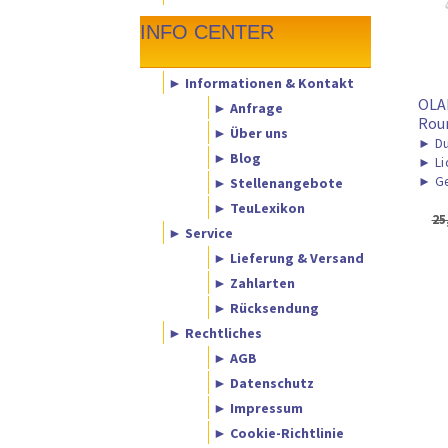
INFO CENTER
► Informationen & Kontakt
OLA
► Anfrage
Rou
► Über uns
►
Du
► Blog
►
Li
►
Ge
► Stellenangebote
► TeuLexikon
25
► Service
► Lieferung & Versand
► Zahlarten
► Rücksendung
► Rechtliches
► AGB
► Datenschutz
► Impressum
► Cookie-Richtlinie