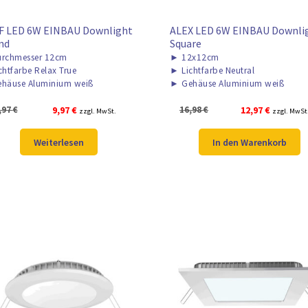
F LED 6W EINBAU Downlight
ALEX LED 6W EINBAU Downli
nd
Square
rchmesser 12cm
►
12x12cm
chtfarbe Relax True
►
Lichtfarbe Neutral
häuse Aluminium weiß
►
Gehäuse Aluminium weiß
Ursprünglicher
Aktueller
Ursprünglicher
Aktueller
,97
€
9,97
€
16,98
€
12,97
€
zzgl. MwSt.
zzgl. MwSt
Preis
Preis
Preis
Preis
war:
ist:
war:
ist:
Weiterlesen
In den Warenkorb
12,97 €
9,97 €.
16,98 €
12,97 €.