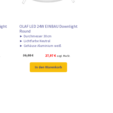
ight
OLAF LED 24W EINBAU Downlight
Round
►
Durchmesser 30cm
►
Lichtfarbe Neutral
►
Gehäuse Aluminium weiß
Ursprünglicher
Aktueller
36,98
€
27,97
€
.
zzgl. MwSt.
Preis
Preis
war:
ist:
In den Warenkorb
36,98 €
27,97 €.