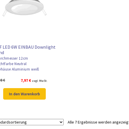
F LED 6W EINBAU Downlight
nd
rchmesser 12cm
chtfarbe Neutral
häuse Aluminium weiß
Ursprünglicher
Aktueller
98
€
7,97
€
zzgl. MwSt.
Preis
Preis
war:
ist:
In den Warenkorb
9,98 €
7,97 €.
Alle 7 Ergebnisse werden angezeig