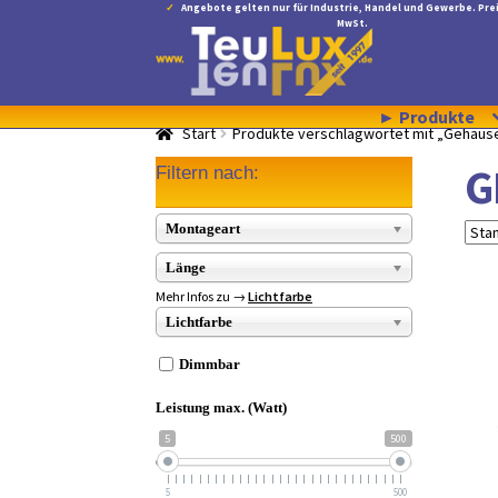
Angebote gelten nur für Industrie, Handel und Gewerbe. Prei
MwSt.
Zur
Zum
Navigation
Inhalt
springen
springen
► Produkte
Start
Produkte verschlagwortet mit „Gehäus
G
Filtern nach:
Montageart
Länge
Mehr Infos zu →
Lichtfarbe
Lichtfarbe
Dimmbar
Leistung max. (Watt)
5
500
5
500