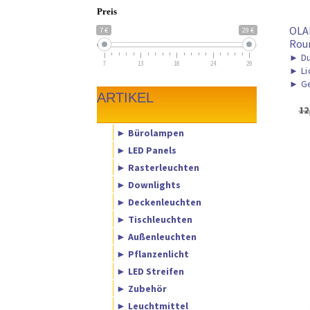
Preis
OLA
7 €
29 €
Rou
►
Du
7
13
18
24
29
►
Li
►
Ge
ARTIKEL
12
► Bürolampen
► LED Panels
► Rasterleuchten
► Downlights
► Deckenleuchten
► Tischleuchten
► Außenleuchten
► Pflanzenlicht
► LED Streifen
► Zubehör
► Leuchtmittel