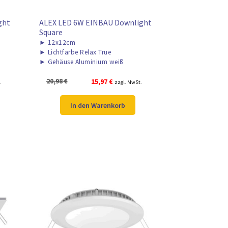
ght
ALEX LED 6W EINBAU Downlight
Square
►
12x12cm
►
Lichtfarbe Relax True
►
Gehäuse Aluminium weiß
Ursprünglicher
Aktueller
20,98
€
15,97
€
.
zzgl. MwSt.
Preis
Preis
war:
ist:
In den Warenkorb
20,98 €
15,97 €.