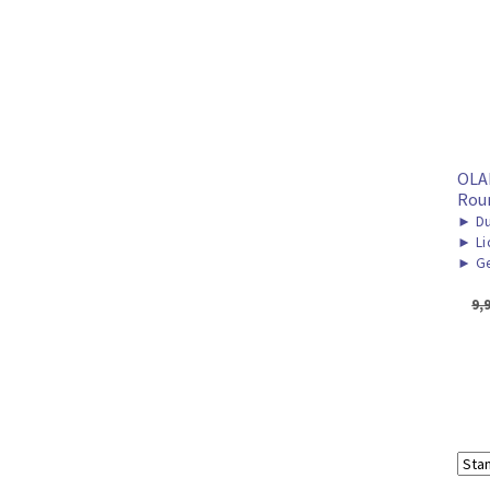
OLA
Rou
►
Du
►
Li
►
Ge
9,