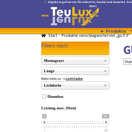
Angebote gelten nur für Industrie, Handel und Gewerbe. Prei
MwSt.
Zur
Zum
Navigation
Inhalt
springen
springen
► Produkte
Start
Produkte verschlagwortet mit „gu 5 3“
G
Filtern nach:
Montageart
Länge
Mehr Infos zu →
Lichtfarbe
Lichtfarbe
Dimmbar
Leistung max. (Watt)
5
500
5
500