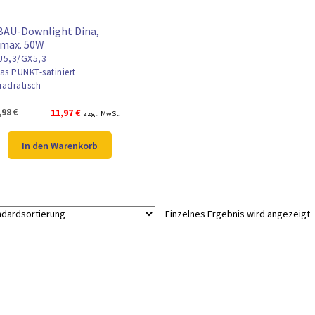
BAU-Downlight Dina,
/max. 50W
5,3/GX5,3
as PUNKT-satiniert
adratisch
Ursprünglicher
Aktueller
,98
€
11,97
€
zzgl. MwSt.
Preis
Preis
war:
ist:
In den Warenkorb
15,98 €
11,97 €.
Einzelnes Ergebnis wird angezeigt