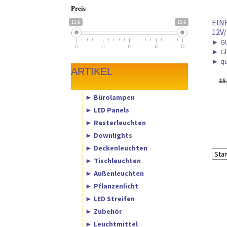
Preis
EIN
11 €
12 €
12V
►
GU
11
11
12
12
12
►
Gl
►
qu
ARTIKEL
15
► Bürolampen
► LED Panels
► Rasterleuchten
► Downlights
► Deckenleuchten
► Tischleuchten
► Außenleuchten
► Pflanzenlicht
► LED Streifen
► Zubehör
► Leuchtmittel