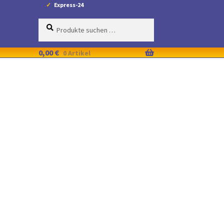
Express-24
Suche
Suchen
nach:
0,00
€
0 Artikel