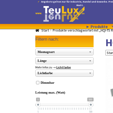
Angebote gelten nur für Industrie, Handel und Gewerbe. Prei
MwSt.
Zur
Zum
Navigation
Inhalt
springen
springen
► Produkte
Start
Produkte verschlagwortet mit „HQI-TS 
H
Filtern nach:
Montageart
Länge
Mehr Infos zu →
Lichtfarbe
Lichtfarbe
Dimmbar
Leistung max. (Watt)
5
500
5
500