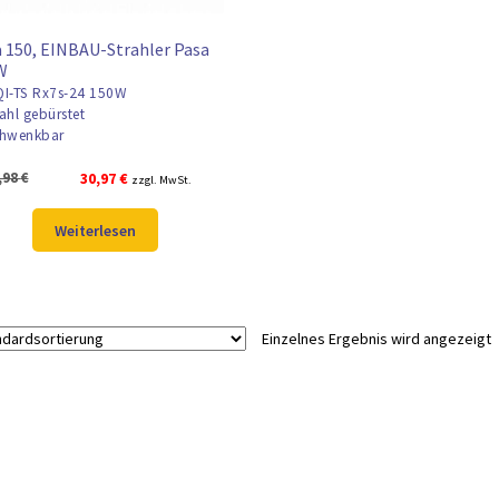
 150, EINBAU-Strahler Pasa
W
I-TS Rx7s-24 150W
ahl gebürstet
hwenkbar
Ursprünglicher
Aktueller
,98
€
30,97
€
zzgl. MwSt.
Preis
Preis
war:
ist:
Weiterlesen
40,98 €
30,97 €.
Einzelnes Ergebnis wird angezeigt