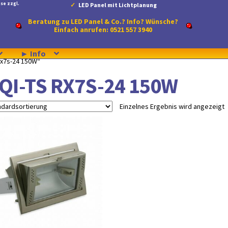
se zzgl.
LED Panel mit Lichtplanung
Beratung zu LED Panel & Co.? Info? Wünsche?
Einfach anrufen: 0521 557 3940
► Info
Rx7s-24 150W“
QI-TS RX7S-24 150W
Einzelnes Ergebnis wird angezeigt