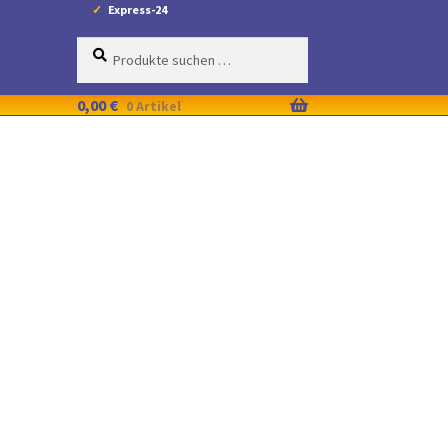
Express-24
Suche
Suchen
nach:
0,00
€
0 Artikel