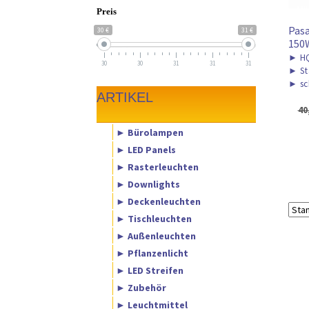
Preis
Pasa
30 €
31 €
150
►
HQ
30
30
31
31
31
►
St
►
sc
ARTIKEL
40
► Bürolampen
► LED Panels
► Rasterleuchten
► Downlights
► Deckenleuchten
► Tischleuchten
► Außenleuchten
► Pflanzenlicht
► LED Streifen
► Zubehör
► Leuchtmittel