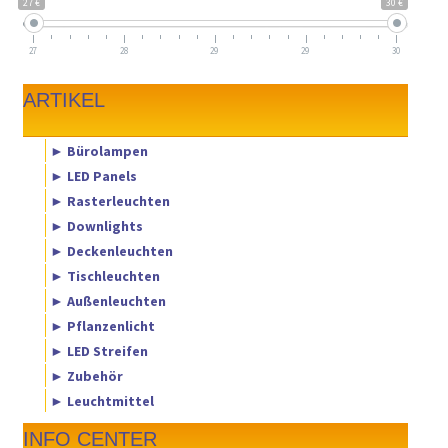
27 €
30 €
27
28
29
29
30
ARTIKEL
► Bürolampen
► LED Panels
► Rasterleuchten
► Downlights
► Deckenleuchten
► Tischleuchten
► Außenleuchten
► Pflanzenlicht
► LED Streifen
► Zubehör
► Leuchtmittel
INFO CENTER