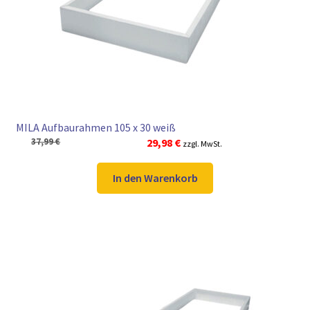
► ZAHLARTEN
► VERSANDARTEN
MILA Aufbaurahmen 105 x 30 weiß
Ursprünglicher
Aktueller
37,99
€
29,98
€
zzgl. MwSt.
Preis
Preis
war:
ist:
In den Warenkorb
37,99 €
29,98 €.