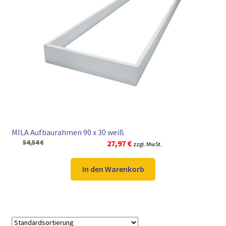
MILA Aufbaurahmen 90 x 30 weiß
Ursprünglicher
Aktueller
54,54
€
27,97
€
zzgl. MwSt.
Preis
Preis
war:
ist:
In den Warenkorb
54,54 €
27,97 €.