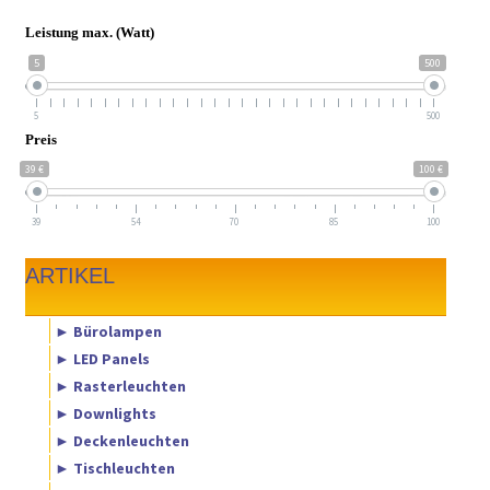
Leistung max. (Watt)
5
500
5
500
Preis
39 €
100 €
39
54
70
85
100
ARTIKEL
► Bürolampen
► LED Panels
► Rasterleuchten
► Downlights
► Deckenleuchten
► Tischleuchten