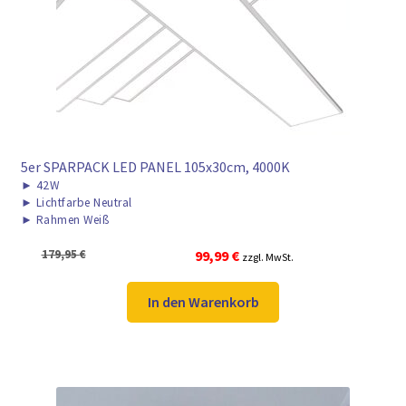
► ZAHLARTEN
► VERSANDARTEN
5er SPARPACK LED PANEL 105x30cm, 4000K
►
42W
►
Lichtfarbe Neutral
►
Rahmen Weiß
Ursprünglicher
Aktueller
179,95
€
99,99
€
zzgl. MwSt.
Preis
Preis
war:
ist:
In den Warenkorb
179,95 €
99,99 €.