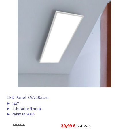
LED Panel EVA 105cm
►
42W
►
Lichtfarbe Neutral
►
Rahmen Weiß
Ursprünglicher
Aktueller
59,98
€
39,99
€
zzgl. MwSt.