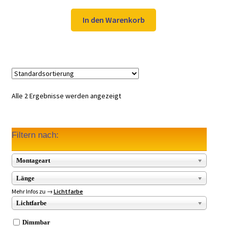
Preis
Preis
war:
ist:
In den Warenkorb
59,98 €
39,99 €.
Alle 2 Ergebnisse werden angezeigt
Filtern nach:
Montageart
Länge
Mehr Infos zu →
Lichtfarbe
Lichtfarbe
Dimmbar