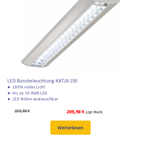
► ZAHLARTEN
► VERSANDARTEN
LED Bürobeleuchtung KATJA 150
►
100% volles Licht
►
bis zu 30 Watt LED
►
LED Röhre austauschbar
Ursprünglicher
Aktueller
239,98
€
209,98
€
zzgl. MwSt.
Preis
Preis
war:
ist:
Weiterlesen
239,98 €
209,98 €.