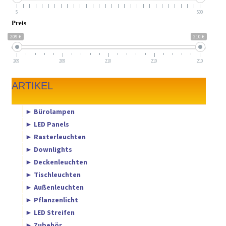
5
500
Preis
209 €
210 €
209
209
210
210
210
ARTIKEL
► Bürolampen
► LED Panels
► Rasterleuchten
► Downlights
► Deckenleuchten
► Tischleuchten
► Außenleuchten
► Pflanzenlicht
► LED Streifen
► Zubehör