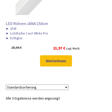
LED Röhren JANA 150cm
►
25W
►
Lichtfarbe Cool White Pro
►
Echtglas
Ursprünglicher
Aktueller
28,98
€
21,97
€
zzgl. MwSt.
Preis
Preis
war:
ist:
Weiterlesen
28,98 €
21,97 €.
Alle 3 Ergebnisse werden angezeigt