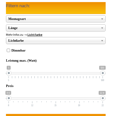
Filtern nach:
Montageart
Länge
Mehr Infos zu →
Lichtfarbe
Lichtfarbe
Dimmbar
Leistung max. (Watt)
5
500
5
500
Preis
8 €
22 €
8
12
15
19
22