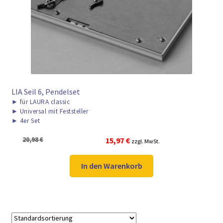
► ZAHLARTEN
► VERSANDARTEN
LIA Seil 6, Pendelset
►
für LAURA classic
►
Universal mit Feststeller
►
4er Set
Ursprünglicher
Aktueller
20,98
€
15,97
€
zzgl. MwSt.
Preis
Preis
war:
ist:
In den Warenkorb
20,98 €
15,97 €.