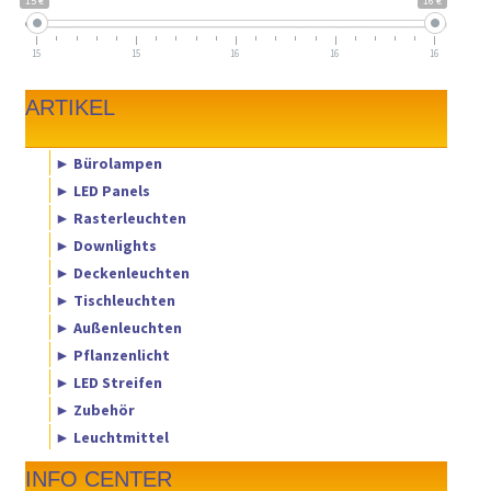
15 €
16 €
15
15
16
16
16
ARTIKEL
► Bürolampen
► LED Panels
► Rasterleuchten
► Downlights
► Deckenleuchten
► Tischleuchten
► Außenleuchten
► Pflanzenlicht
► LED Streifen
► Zubehör
► Leuchtmittel
INFO CENTER