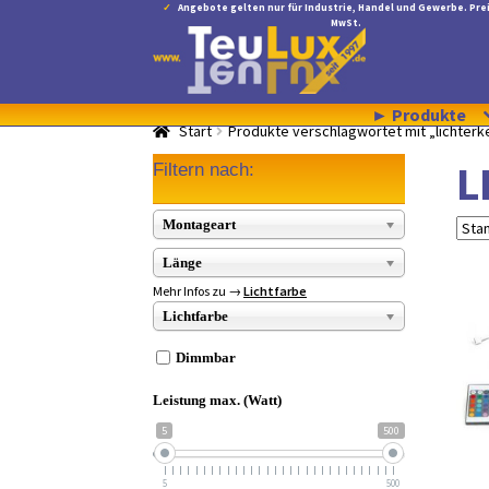
Angebote gelten nur für Industrie, Handel und Gewerbe. Prei
MwSt.
Zur
Zum
Navigation
Inhalt
springen
springen
► Produkte
Start
Produkte verschlagwortet mit „lichterk
L
Filtern nach:
Montageart
Länge
Mehr Infos zu →
Lichtfarbe
Lichtfarbe
Dimmbar
Leistung max. (Watt)
5
500
5
500