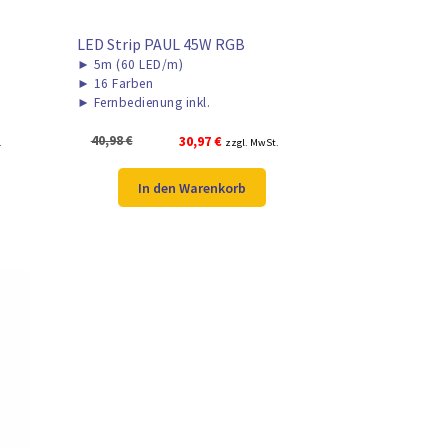
LED Strip PAUL 45W RGB
►
5m (60 LED/m)
►
16 Farben
►
Fernbedienung inkl.
Ursprünglicher
Aktueller
40,98
€
30,97
€
.
zzgl. MwSt.
Preis
Preis
war:
ist:
In den Warenkorb
40,98 €
30,97 €.