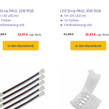
 Strip PAUL 21W RGB
LED Strip PAUL 35W RGB
 (30 LED/m)
►
5m (30 LED/m)
 Farben
►
16 Farben
rnbedienung inkl.
►
Fernbedienung inkl.
Ursprünglicher
Aktueller
Ursprünglicher
Aktueller
,98
€
15,97
€
31,98
€
23,97
€
zzgl. MwSt.
zzgl. MwSt
Preis
Preis
Preis
Preis
war:
ist:
war:
ist:
In den Warenkorb
In den Warenkorb
20,98 €
15,97 €.
31,98 €
23,97 €.