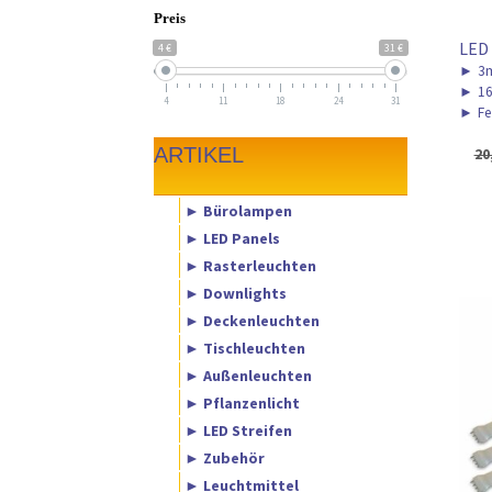
Preis
LED
4 €
31 €
►
3m
►
16
4
11
18
24
31
►
Fe
ARTIKEL
20
► Bürolampen
► LED Panels
► Rasterleuchten
► Downlights
► Deckenleuchten
► Tischleuchten
► Außenleuchten
► Pflanzenlicht
► LED Streifen
► Zubehör
► Leuchtmittel