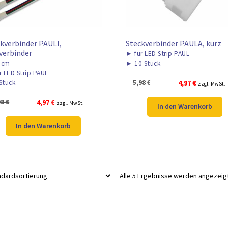
kverbinder PAULI,
Steckverbinder PAULA, kurz
verbinder
►
für LED Strip PAUL
5cm
►
10 Stück
r LED Strip PAUL
Ursprünglicher
Aktueller
5,98
€
4,97
€
Stück
zzgl. MwSt.
Preis
Preis
Ursprünglicher
Aktueller
98
€
4,97
€
zzgl. MwSt.
war:
ist:
In den Warenkorb
Preis
Preis
5,98 €
4,97 €.
war:
ist:
In den Warenkorb
5,98 €
4,97 €.
Alle 5 Ergebnisse werden angezeig