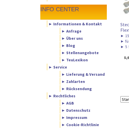
INFO CENTER
► Informationen & Kontakt
Stec
Flex
► Anfrage
►
1
► Über uns
►
fü
► Blog
►
5 
► Stellenangebote
5,
► TeuLexikon
► Service
► Lieferung & Versand
► Zahlarten
► Rücksendung
► Rechtliches
► AGB
► Datenschutz
► Impressum
► Cookie-Richtlinie