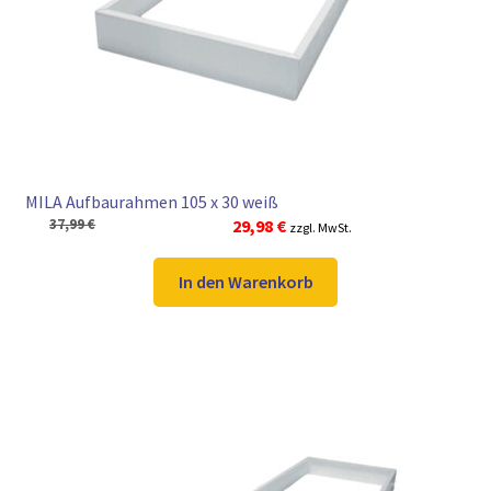
► ZAHLARTEN
► VERSANDARTEN
MILA Aufbaurahmen 105 x 30 weiß
Ursprünglicher
Aktueller
37,99
€
29,98
€
zzgl. MwSt.
Preis
Preis
war:
ist:
In den Warenkorb
37,99 €
29,98 €.