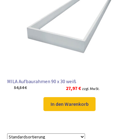
MILA Aufbaurahmen 90 x 30 weiß
Ursprünglicher
Aktueller
54,54
€
27,97
€
zzgl. MwSt.
Preis
Preis
war:
ist:
In den Warenkorb
54,54 €
27,97 €.