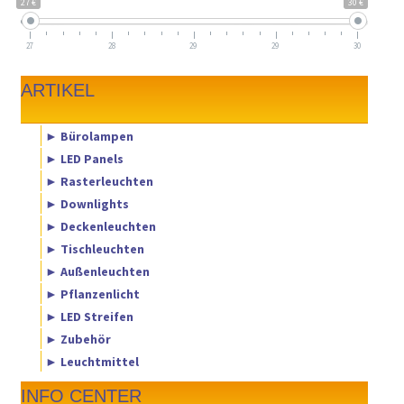
27 €
30 €
27
28
29
29
30
ARTIKEL
► Bürolampen
► LED Panels
► Rasterleuchten
► Downlights
► Deckenleuchten
► Tischleuchten
► Außenleuchten
► Pflanzenlicht
► LED Streifen
► Zubehör
► Leuchtmittel
INFO CENTER