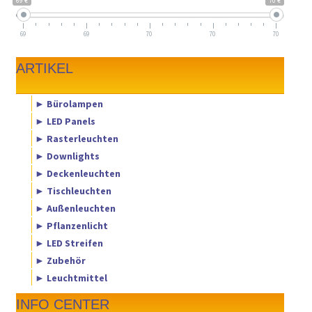
69 €
70 €
69
69
70
70
70
ARTIKEL
► Bürolampen
► LED Panels
► Rasterleuchten
► Downlights
► Deckenleuchten
► Tischleuchten
► Außenleuchten
► Pflanzenlicht
► LED Streifen
► Zubehör
► Leuchtmittel
INFO CENTER