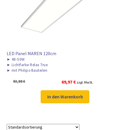
► ZAHLARTEN
► VERSANDARTEN
LED Panel MAREN 120cm
►
48-50W
►
Lichtfarbe Relax True
►
mit Philips-Bauteilen
Ursprünglicher
Aktueller
93,98
€
69,97
€
zzgl. MwSt.
Preis
Preis
war:
ist:
In den Warenkorb
93,98 €
69,97 €.