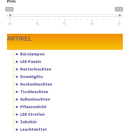
Preis
82 €
83 €
82
82
83
83
83
ARTIKEL
► Bürolampen
► LED Panels
► Rasterleuchten
► Downlights
► Deckenleuchten
► Tischleuchten
► Außenleuchten
► Pflanzenlicht
► LED Streifen
► Zubehör
► Leuchtmittel