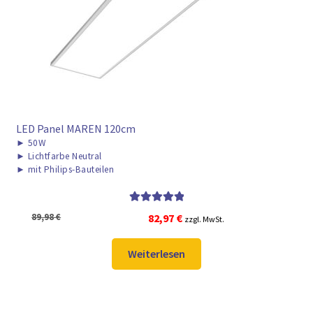
► ZAHLARTEN
► VERSANDARTEN
LED Panel MAREN 120cm
►
50W
►
Lichtfarbe Neutral
►
mit Philips-Bauteilen
Bewertet mit
Ursprünglicher
Aktueller
89,98
€
82,97
€
zzgl. MwSt.
5.00
von 5
Preis
Preis
war:
ist:
Weiterlesen
89,98 €
82,97 €.