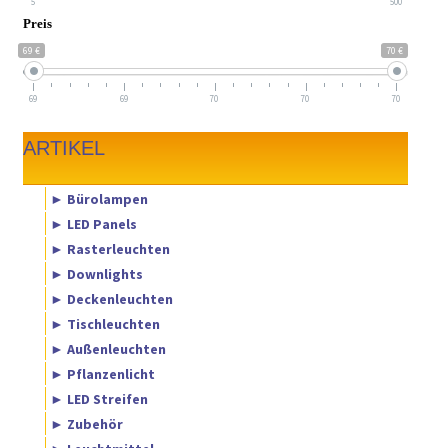
5
500
Preis
69 €
70 €
69
69
70
70
70
ARTIKEL
► Bürolampen
► LED Panels
► Rasterleuchten
► Downlights
► Deckenleuchten
► Tischleuchten
► Außenleuchten
► Pflanzenlicht
► LED Streifen
► Zubehör