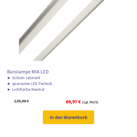
► ZAHLARTEN
► VERSANDARTEN
Bürolampe MIA LED
►
Schirm satiniert
►
sparsame LED-Technik
►
Lichtfarbe Neutral
Ursprünglicher
Aktueller
129,98
€
69,97
€
zzgl. MwSt.
Preis
Preis
war:
ist:
In den Warenkorb
129,98 €
69,97 €.