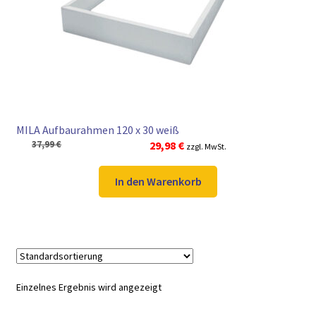
► ZAHLARTEN
► VERSANDARTEN
MILA Aufbaurahmen 120 x 30 weiß
Ursprünglicher
Aktueller
37,99
€
29,98
€
zzgl. MwSt.
Preis
Preis
war:
ist:
In den Warenkorb
37,99 €
29,98 €.
Einzelnes Ergebnis wird angezeigt