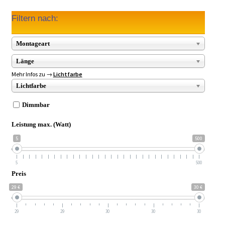
Filtern nach:
Montageart
Länge
Mehr Infos zu →
Lichtfarbe
Lichtfarbe
Dimmbar
Leistung max. (Watt)
5
500
5
500
Preis
29 €
30 €
29
29
30
30
30