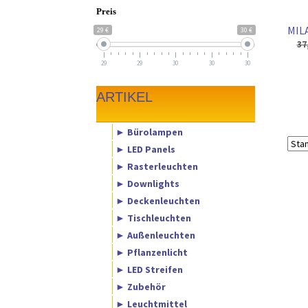
Preis
MILA
29 €
30 €
37
29
29
30
30
30
ARTIKEL
► Bürolampen
► LED Panels
► Rasterleuchten
► Downlights
► Deckenleuchten
► Tischleuchten
► Außenleuchten
► Pflanzenlicht
► LED Streifen
► Zubehör
► Leuchtmittel