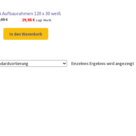
 Aufbaurahmen 120 x 30 weiß
Ursprünglicher
Aktueller
,99
€
29,98
€
zzgl. MwSt.
Preis
Preis
war:
ist:
In den Warenkorb
37,99 €
29,98 €.
Einzelnes Ergebnis wird angezeigt