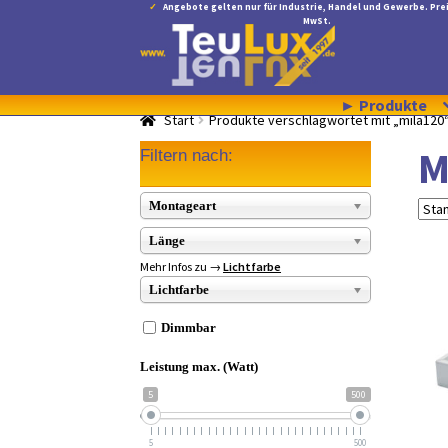
Angebote gelten nur für Industrie, Handel und Gewerbe. Prei
MwSt.
Zur
Zum
Navigation
Inhalt
springen
springen
► Produkte
Start
Produkte verschlagwortet mit „mila120
M
Filtern nach:
Montageart
Länge
Mehr Infos zu →
Lichtfarbe
Lichtfarbe
Dimmbar
Leistung max. (Watt)
5
500
5
500