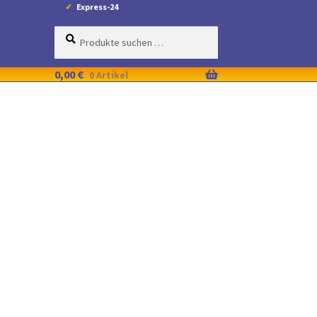
Express-24
Suche
Suchen
nach:
0,00
€
0 Artikel