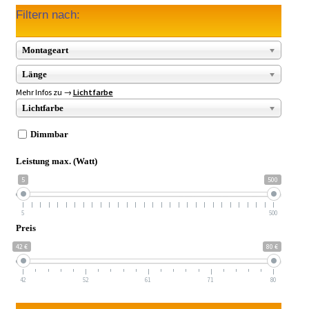
Filtern nach:
Montageart
Länge
Mehr Infos zu →
Lichtfarbe
Lichtfarbe
Dimmbar
Leistung max. (Watt)
5
500
5
500
Preis
42 €
80 €
42
52
61
71
80