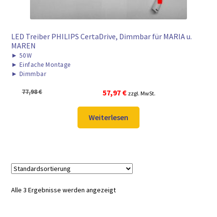
LED Treiber PHILIPS CertaDrive, Dimmbar für MARIA u.
MAREN
►
50W
►
Einfache Montage
►
Dimmbar
Ursprünglicher
Aktueller
77,98
€
57,97
€
zzgl. MwSt.
Preis
Preis
war:
ist:
Weiterlesen
77,98 €
57,97 €.
Alle 3 Ergebnisse werden angezeigt