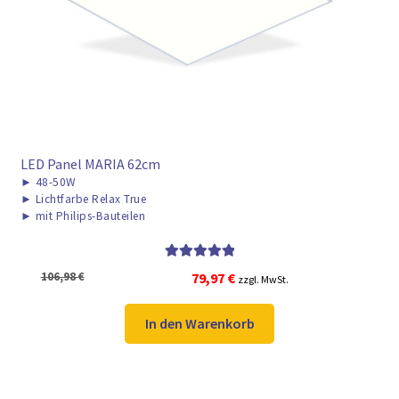
► ZAHLARTEN
► VERSANDARTEN
LED Panel MARIA 62cm
►
48-50W
►
Lichtfarbe Relax True
►
mit Philips-Bauteilen
Bewertet mit
Ursprünglicher
Aktueller
106,98
€
79,97
€
zzgl. MwSt.
5.00
von 5
Preis
Preis
war:
ist:
In den Warenkorb
106,98 €
79,97 €.