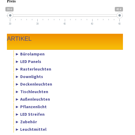
Preis
39 €
40 €
39
39
40
40
40
ARTIKEL
► Bürolampen
► LED Panels
► Rasterleuchten
► Downlights
► Deckenleuchten
► Tischleuchten
► Außenleuchten
► Pflanzenlicht
► LED Streifen
► Zubehör
► Leuchtmittel