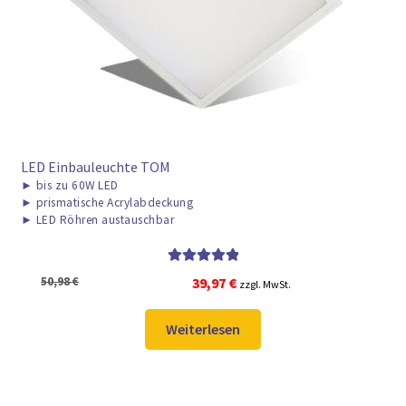
► ZAHLARTEN
► VERSANDARTEN
LED Einbauleuchte TOM
►
bis zu 60W LED
►
prismatische Acrylabdeckung
►
LED Röhren austauschbar
Bewertet mit
Ursprünglicher
Aktueller
50,98
€
39,97
€
zzgl. MwSt.
5.00
von 5
Preis
Preis
war:
ist:
Weiterlesen
50,98 €
39,97 €.