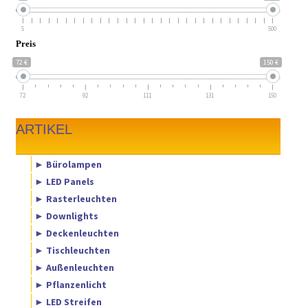
5
500
Preis
72 €
150 €
72
92
111
131
150
ARTIKEL
► Bürolampen
► LED Panels
► Rasterleuchten
► Downlights
► Deckenleuchten
► Tischleuchten
► Außenleuchten
► Pflanzenlicht
► LED Streifen