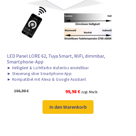
► ZAHLARTEN
► VERSANDARTEN
LED Panel LORE 62, Tuya Smart, WiFi, dimmbar,
Smartphone-App
►
Helligkeit & Lichtfarbe stufenlos einstellbar
►
Steuerung über Smartphone-App
►
Kompatibel mit Alexa & Google Assistant
Ursprünglicher
Aktueller
106,98
€
99,98
€
zzgl. MwSt.
Preis
Preis
war:
ist:
In den Warenkorb
106,98 €
99,98 €.