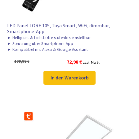
LED Panel LORE 105, Tuya Smart, WiFi, dimmbar,
Smartphone-App
►
Helligkeit & Lichtfarbe stufenlos einstellbar
►
Steuerung über Smartphone-App
►
Kompatibel mit Alexa & Google Assistant
Ursprünglicher
Aktueller
109,98
€
72,98
€
zzgl. MwSt.
Preis
Preis
war:
ist:
In den Warenkorb
109,98 €
72,98 €.