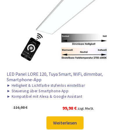
LED Panel LORE 120, Tuya Smart, WiFi, dimmbar,
Smartphone-App
►
Helligkeit & Lichtfarbe stufenlos einstellbar
►
Steuerung über Smartphone-App
►
Kompatibel mit Alexa & Google Assistant
Ursprünglicher
Aktueller
116,98
€
99,98
€
zzgl. MwSt.
Preis
Preis
war:
ist:
Weiterlesen
116,98 €
99,98 €.