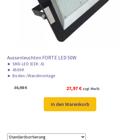
► ZAHLARTEN
► VERSANDARTEN
Aussenleuchten FORTE LED 50W
►
SMD-LED (EEK: A)
►
4500K
►
Boden-/Wandmontage
Ursprünglicher
Aktueller
36,98
€
27,97
€
zzgl. MwSt.
Preis
Preis
war:
ist:
In den Warenkorb
36,98 €
27,97 €.