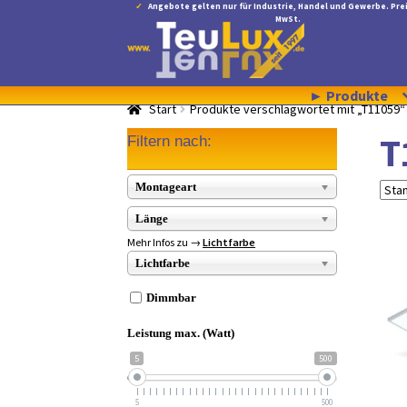
Angebote gelten nur für Industrie, Handel und Gewerbe. Prei
MwSt.
Zur
Zum
Navigation
Inhalt
springen
springen
► Produkte
Start
Produkte verschlagwortet mit „T11059“
T
Filtern nach:
Montageart
Länge
Mehr Infos zu →
Lichtfarbe
Lichtfarbe
Dimmbar
Leistung max. (Watt)
5
500
5
500