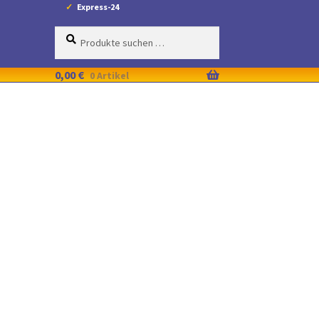
Express-24
Suche
Suchen
nach:
0,00
€
0 Artikel