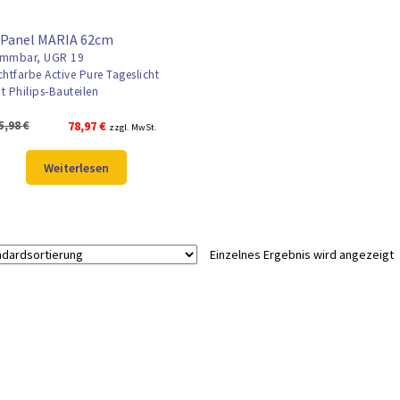
 Panel MARIA 62cm
mmbar, UGR 19
chtfarbe Active Pure Tageslicht
t Philips-Bauteilen
Ursprünglicher
Aktueller
5,98
€
78,97
€
zzgl. MwSt.
Preis
Preis
war:
ist:
Weiterlesen
105,98 €
78,97 €.
Einzelnes Ergebnis wird angezeigt