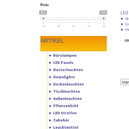
Preis
LED
78 €
79 €
►
di
►
Li
78
78
79
79
79
►
mi
ARTIKEL
10
► Bürolampen
► LED Panels
► Rasterleuchten
► Downlights
► Deckenleuchten
► Tischleuchten
► Außenleuchten
► Pflanzenlicht
► LED Streifen
► Zubehör
► Leuchtmittel