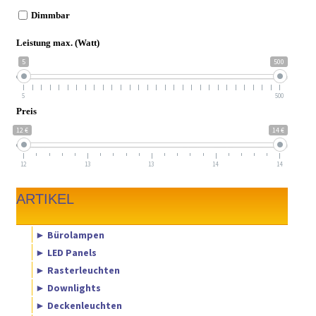
Dimmbar
Leistung max. (Watt)
5
500
5
500
Preis
12 €
14 €
12
13
13
14
14
ARTIKEL
► Bürolampen
► LED Panels
► Rasterleuchten
► Downlights
► Deckenleuchten