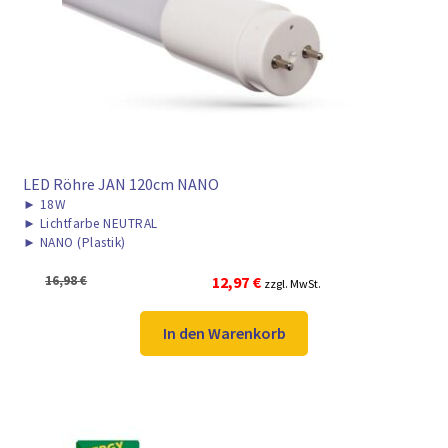
► ZAHLARTEN
► VERSANDARTEN
LED Röhre JAN 120cm NANO
►
18W
►
Lichtfarbe NEUTRAL
►
NANO (Plastik)
Ursprünglicher
Aktueller
16,98
€
12,97
€
zzgl. MwSt.
Preis
Preis
war:
ist:
In den Warenkorb
16,98 €
12,97 €.