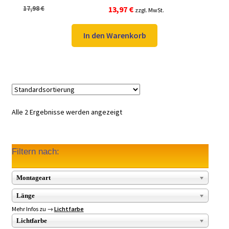
Bewertet mit
Ursprünglicher
Aktueller
17,98
€
13,97
€
zzgl. MwSt.
5.00
von 5
Preis
Preis
war:
ist:
In den Warenkorb
17,98 €
13,97 €.
Alle 2 Ergebnisse werden angezeigt
Filtern nach:
Montageart
Länge
Mehr Infos zu →
Lichtfarbe
Lichtfarbe