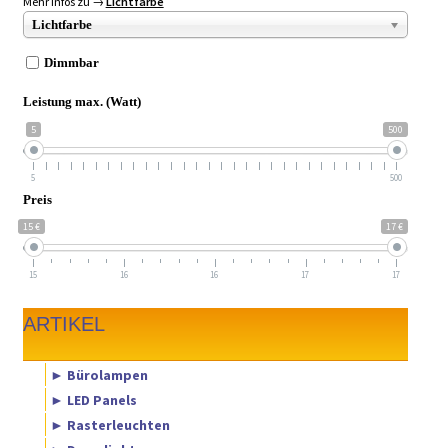
Mehr Infos zu →
Lichtfarbe
Lichtfarbe
Dimmbar
Leistung max. (Watt)
5
500
5
500
Preis
15 €
17 €
15
16
16
17
17
ARTIKEL
► Bürolampen
► LED Panels
► Rasterleuchten