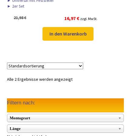
►
Universal mit Feststeller
►
2er Set
Ursprünglicher
Aktueller
21,98
€
16,97
€
zzgl. MwSt.
Preis
Preis
war:
ist:
In den Warenkorb
21,98 €
16,97 €.
Alle 2 Ergebnisse werden angezeigt
Filtern nach:
Montageart
Länge