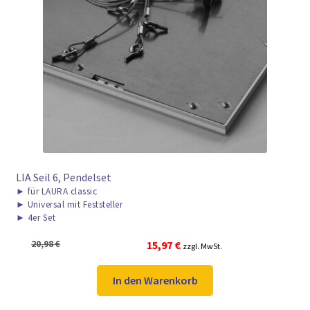
► ZAHLARTEN
► VERSANDARTEN
LIA Seil 6, Pendelset
►
für LAURA classic
►
Universal mit Feststeller
►
4er Set
Ursprünglicher
Aktueller
20,98
€
15,97
€
zzgl. MwSt.
Preis
Preis
war:
ist:
In den Warenkorb
20,98 €
15,97 €.