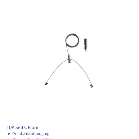
IDA Seil OB uni
►
Drahtseilabhängung