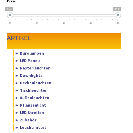
Preis
45 €
46 €
45
45
46
46
46
ARTIKEL
► Bürolampen
► LED Panels
► Rasterleuchten
► Downlights
► Deckenleuchten
► Tischleuchten
► Außenleuchten
► Pflanzenlicht
► LED Streifen
► Zubehör
► Leuchtmittel