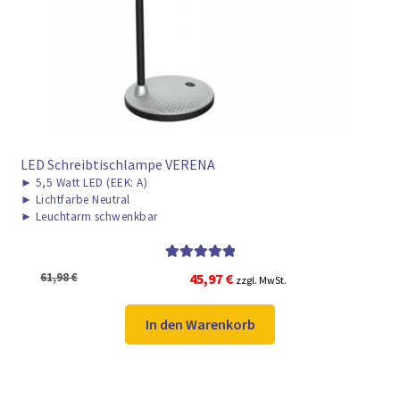
► ZAHLARTEN
► VERSANDARTEN
LED Schreibtischlampe VERENA
►
5,5 Watt LED (EEK: A)
►
Lichtfarbe Neutral
►
Leuchtarm schwenkbar
Bewertet mit
Ursprünglicher
Aktueller
61,98
€
45,97
€
zzgl. MwSt.
5.00
von 5
Preis
Preis
war:
ist:
In den Warenkorb
61,98 €
45,97 €.