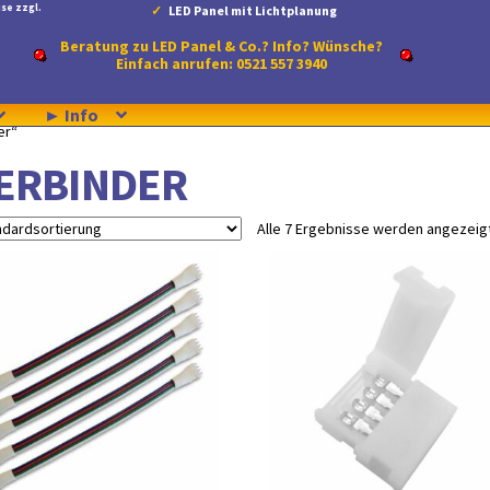
se zzgl.
LED Panel mit Lichtplanung
Beratung zu LED Panel & Co.? Info? Wünsche?
Einfach anrufen: 0521 557 3940
► Info
er“
ERBINDER
Alle 7 Ergebnisse werden angezeig