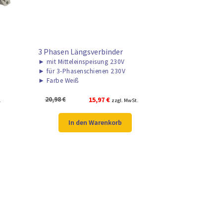
3 Phasen Längsverbinder
►
mit Mitteleinspeisung 230V
►
für 3-Phasenschienen 230V
►
Farbe Weiß
Ursprünglicher
Aktueller
20,98
€
15,97
€
.
zzgl. MwSt.
Preis
Preis
war:
ist:
In den Warenkorb
20,98 €
15,97 €.