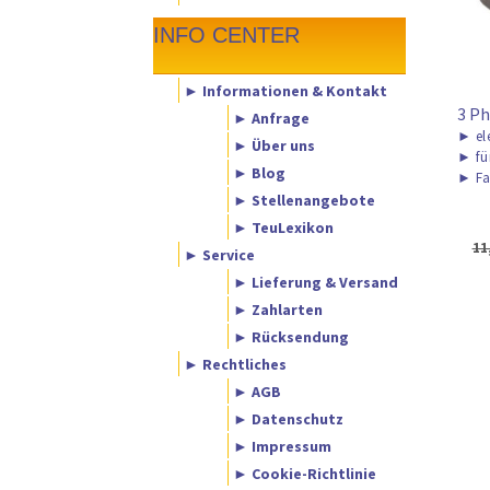
INFO CENTER
► Informationen & Kontakt
3 Ph
► Anfrage
►
el
► Über uns
►
fü
► Blog
►
Fa
► Stellenangebote
► TeuLexikon
11
► Service
► Lieferung & Versand
► Zahlarten
► Rücksendung
► Rechtliches
► AGB
► Datenschutz
► Impressum
► Cookie-Richtlinie