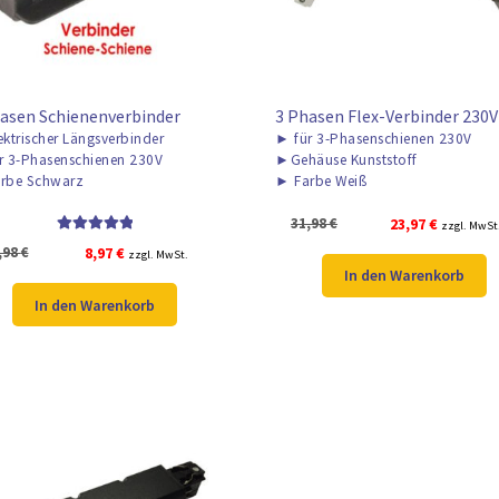
asen Schienenverbinder
3 Phasen Flex-Verbinder 230V
ektrischer Längsverbinder
►
für 3-Phasenschienen 230V
r 3-Phasenschienen 230V
►
Gehäuse Kunststoff
rbe Schwarz
►
Farbe Weiß
Ursprünglicher
Aktueller
31,98
€
23,97
€
zzgl. MwSt
Bewertet mit
Preis
Preis
Ursprünglicher
Aktueller
,98
€
8,97
€
zzgl. MwSt.
5.00
von 5
war:
ist:
In den Warenkorb
Preis
Preis
31,98 €
23,97 €.
war:
ist:
In den Warenkorb
11,98 €
8,97 €.