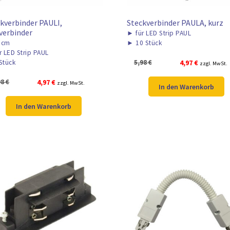
kverbinder PAULI,
Steckverbinder PAULA, kurz
verbinder
►
für LED Strip PAUL
5cm
►
10 Stück
r LED Strip PAUL
Ursprünglicher
Aktueller
5,98
€
4,97
€
Stück
zzgl. MwSt.
Preis
Preis
Ursprünglicher
Aktueller
98
€
4,97
€
zzgl. MwSt.
war:
ist:
In den Warenkorb
Preis
Preis
5,98 €
4,97 €.
war:
ist:
In den Warenkorb
5,98 €
4,97 €.