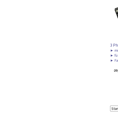
3 Ph
►
mi
►
fü
►
Fa
20