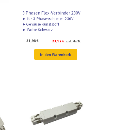
3 Phasen Flex-Verbinder 230V
►
für 3-Phasenschienen 230V
►
Gehäuse Kunststoff
►
Farbe Schwarz
Ursprünglicher
Aktueller
31,98
€
23,97
€
zzgl. MwSt.
Preis
Preis
war:
ist:
In den Warenkorb
31,98 €
23,97 €.