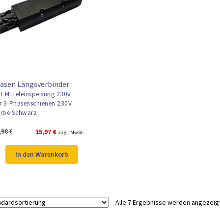
asen Längsverbinder
t Mitteleinspeisung 230V
r 3-Phasenschienen 230V
rbe Schwarz
Ursprünglicher
Aktueller
,98
€
15,97
€
zzgl. MwSt.
Preis
Preis
war:
ist:
In den Warenkorb
20,98 €
15,97 €.
Alle 7 Ergebnisse werden angezeig