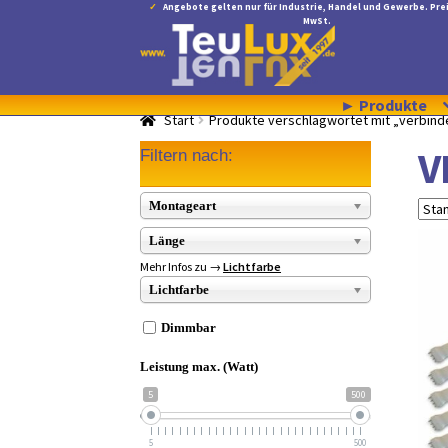
Angebote gelten nur für Industrie, Handel und Gewerbe. Prei
MwSt.
Zur
Zum
Navigation
Inhalt
springen
springen
► Produkte
Start
Produkte verschlagwortet mit „verbind
V
Filtern nach:
Montageart
Länge
Mehr Infos zu →
Lichtfarbe
Lichtfarbe
Dimmbar
Leistung max. (Watt)
5
500
5
500