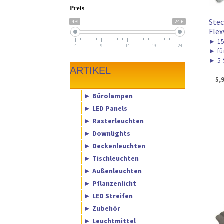
Preis
Stec
4 €
24 €
Flex
►
1
4
9
14
19
24
►
fü
►
5 
ARTIKEL
5,
► Bürolampen
► LED Panels
► Rasterleuchten
► Downlights
► Deckenleuchten
► Tischleuchten
► Außenleuchten
► Pflanzenlicht
► LED Streifen
► Zubehör
► Leuchtmittel