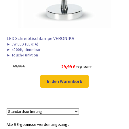
LED Schreibtischlampe VERONIKA
►
5W LED (EEK: A)
►
4000K, dimmbar
►
Touch-Funktion
Ursprünglicher
Aktueller
69,98
€
29,99
€
zzgl. MwSt.
Preis
Preis
war:
ist:
In den Warenkorb
69,98 €
29,99 €.
Alle 9 Ergebnisse werden angezeigt