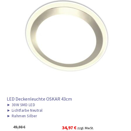
LED Deckenleuchte OSKAR 43cm
►
30W SMD LED
►
Lichtfarbe Neutral
►
Rahmen Silber
Ursprünglicher
Aktueller
49,98
€
34,97
€
zzgl. MwSt.