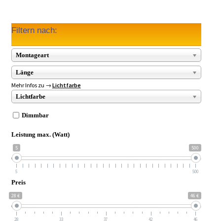
Filtern nach:
Montageart
Länge
Mehr Infos zu →
Lichtfarbe
Lichtfarbe
Dimmbar
Leistung max. (Watt)
5
500
5
500
Preis
28 €
46 €
28
33
37
42
46