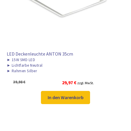
► ZAHLARTEN
► VERSANDARTEN
LED Deckenleuchte ANTON 35cm
►
15W SMD LED
►
Lichtfarbe Neutral
►
Rahmen Silber
Ursprünglicher
Aktueller
39,98
€
29,97
€
zzgl. MwSt.
Preis
Preis
war:
ist:
In den Warenkorb
39,98 €
29,97 €.