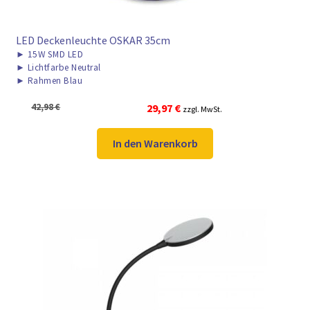
LED Deckenleuchte OSKAR 35cm
►
15W SMD LED
►
Lichtfarbe Neutral
►
Rahmen Blau
Ursprünglicher
Aktueller
42,98
€
29,97
€
zzgl. MwSt.
Preis
Preis
war:
ist:
In den Warenkorb
42,98 €
29,97 €.