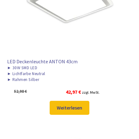
LED Deckenleuchte ANTON 43cm
►
30W SMD LED
►
Lichtfarbe Neutral
►
Rahmen Silber
Ursprünglicher
Aktueller
52,98
€
42,97
€
zzgl. MwSt.
Preis
Preis
war:
ist:
Weiterlesen
52,98 €
42,97 €.