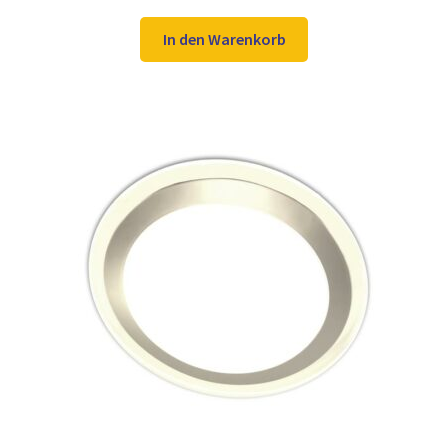
Preis
Preis
war:
ist:
In den Warenkorb
49,98 €
34,97 €.