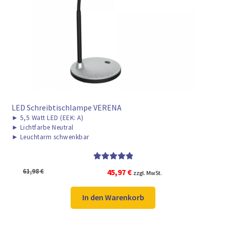
LED Schreibtischlampe VERENA
►
5,5 Watt LED (EEK: A)
►
Lichtfarbe Neutral
►
Leuchtarm schwenkbar
Bewertet mit
Ursprünglicher
Aktueller
61,98
€
45,97
€
zzgl. MwSt.
5.00
von 5
Preis
Preis
war:
ist:
In den Warenkorb
61,98 €
45,97 €.