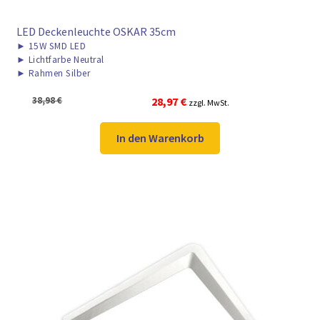
LED Deckenleuchte OSKAR 35cm
►
15W SMD LED
►
Lichtfarbe Neutral
►
Rahmen Silber
Ursprünglicher
Aktueller
38,98
€
28,97
€
zzgl. MwSt.
Preis
Preis
war:
ist:
In den Warenkorb
38,98 €
28,97 €.