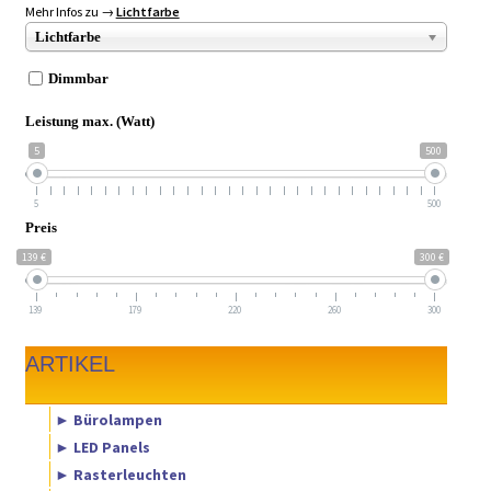
Mehr Infos zu →
Lichtfarbe
Lichtfarbe
Dimmbar
Leistung max. (Watt)
5
500
5
500
Preis
139 €
300 €
139
179
220
260
300
ARTIKEL
► Bürolampen
► LED Panels
► Rasterleuchten