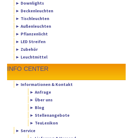
► Downlights
► Deckenleuchten
► Tischleuchten
► Außenleuchten
► Pflanzenlicht
► LED Streifen
► Zubehör
► Leuchtmittel
INFO CENTER
► Informationen & Kontakt
► Anfrage
► Über uns
► Blog
► Stellenangebote
► TeuLexikon
► Service