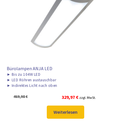
► ZAHLARTEN
► VERSANDARTEN
Bürolampen ANJA LED
►
Bis zu 104W LED
►
LED Röhren austauschbar
►
Indirektes Licht nach oben
Ursprünglicher
Aktueller
469,98
€
329,97
€
zzgl. MwSt.
Preis
Preis
war:
ist:
Weiterlesen
469,98 €
329,97 €.