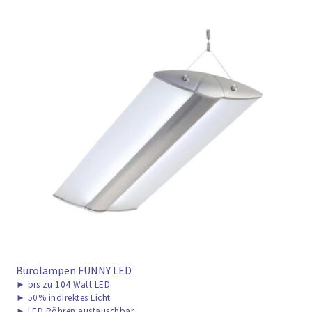
Bürolampen FUNNY LED
►
bis zu 104 Watt LED
►
50% indirektes Licht
►
LED Röhren austauschbar