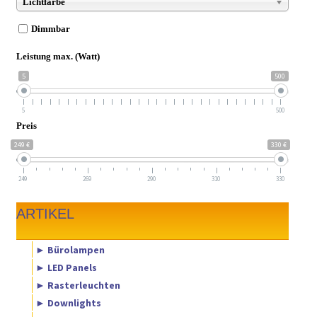
Lichtfarbe
Dimmbar
Leistung max. (Watt)
5
500
5
500
Preis
249 €
330 €
249
269
290
310
330
ARTIKEL
► Bürolampen
► LED Panels
► Rasterleuchten
► Downlights