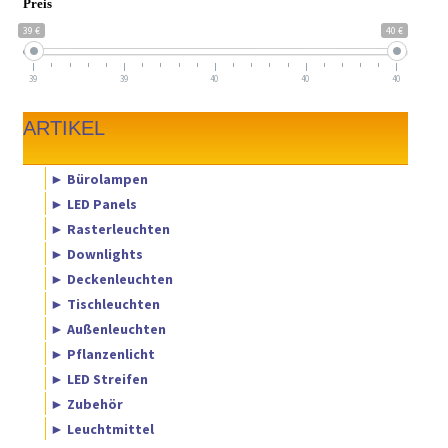
Preis
39 €
40 €
39
39
40
40
40
ARTIKEL
► Bürolampen
► LED Panels
► Rasterleuchten
► Downlights
► Deckenleuchten
► Tischleuchten
► Außenleuchten
► Pflanzenlicht
► LED Streifen
► Zubehör
► Leuchtmittel