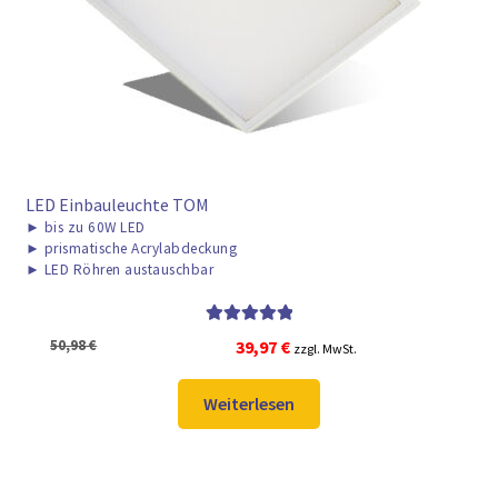
► ZAHLARTEN
► VERSANDARTEN
LED Einbauleuchte TOM
►
bis zu 60W LED
►
prismatische Acrylabdeckung
►
LED Röhren austauschbar
Bewertet mit
Ursprünglicher
Aktueller
50,98
€
39,97
€
zzgl. MwSt.
5.00
von 5
Preis
Preis
war:
ist:
Weiterlesen
50,98 €
39,97 €.