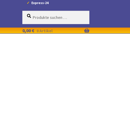
Express-24
Suche
Suchen
nach:
0,00
€
0 Artikel