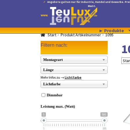
Angebote gelten nur für Industrie, Handel und Gewerbe. Prei
MwSt.
Zur
Zum
Navigation
Inhalt
springen
springen
► Produkte
Start
Produkt Artikelnummer
1095
1
Filtern nach:
Montageart
Länge
Mehr Infos zu →
Lichtfarbe
Lichtfarbe
Dimmbar
Leistung max. (Watt)
5
500
5
500