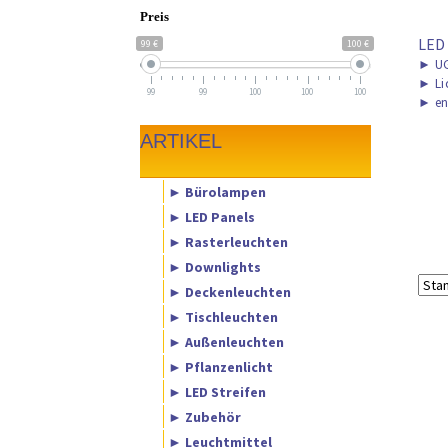
Preis
LED
99 €
100 €
►
UG
►
Li
99
99
100
100
100
►
en
ARTIKEL
► Bürolampen
► LED Panels
► Rasterleuchten
► Downlights
► Deckenleuchten
► Tischleuchten
► Außenleuchten
► Pflanzenlicht
► LED Streifen
► Zubehör
► Leuchtmittel