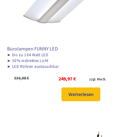
Bürolampen FUNNY LED
►
bis zu 104 Watt LED
►
50% indirektes Licht
►
LED Röhren austauschbar
Ursprünglicher
Aktueller
336,98
€
249,97
€
zzgl. MwSt.
Preis
Preis
war:
ist:
Weiterlesen
336,98 €
249,97 €.