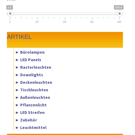
0 €
669 €
0
167
335
502
669
ARTIKEL
► Bürolampen
► LED Panels
► Rasterleuchten
► Downlights
► Deckenleuchten
► Tischleuchten
► Außenleuchten
► Pflanzenlicht
► LED Streifen
► Zubehör
► Leuchtmittel