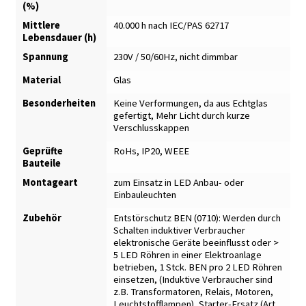
(%)
Mittlere
40.000 h nach IEC/PAS 62717
Lebensdauer (h)
Spannung
230V / 50/60Hz, nicht dimmbar
Material
Glas
Besonderheiten
Keine Verformungen, da aus Echtglas
gefertigt
,
Mehr Licht durch kurze
Verschlusskappen
Geprüfte
RoHs, IP20, WEEE
Bauteile
Montageart
zum Einsatz in LED Anbau- oder
Einbauleuchten
Zubehör
Entstörschutz BEN (0710): Werden durch
Schalten induktiver Verbraucher
elektronische Geräte beeinflusst oder >
5 LED Röhren in einer Elektroanlage
betrieben, 1 Stck. BEN pro 2 LED Röhren
einsetzen
,
(Induktive Verbraucher sind
z.B. Transformatoren, Relais, Motoren,
Leuchtstofflampen)
,
Starter-Ersatz (Art.