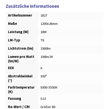
Zusätzliche Informationen
Artikelnummer
1827
Maße
1200x26mm
Leistung (W)
18W
LM-Typ
T8
Lichtstrom (lm)
1900lm
Lumen pro Watt
106lm/W
(lm/W)
EEK
A
Abstrahlwinkel
300°
(°)
Farbtemperatur
5000-5500K
(K)
Fassung
G13
Ra-Wert / CRI
Größer 80