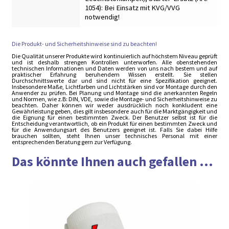
1054): Bei Einsatz mit KVG/VVG
notwendig!
Die Produkt- und Sicherheitshinweise sind zu beachten!
Die Qualität unserer Produkte wird kontinuierlich auf höchstem Niveau geprüft
und ist deshalb strengen Kontrollen unterworfen. Alle obenstehenden
technischen Informationen und Daten werden von uns nach bestem und auf
praktischer Erfahrung beruhendem Wissen erstellt. Sie stellen
Durchschnittswerte dar und sind nicht für eine Spezifikation geeignet.
Insbesondere Maße, Lichtfarben und Lichtstärken sind vor Montage durch den
Anwender zu prüfen. Bei Planung und Montage sind die anerkannten Regeln
und Normen, wie z.B: DIN, VDE, sowie die Montage- und Sicherheitshinweise zu
beachten. Daher können wir weder ausdrücklich noch konkludent eine
Gewährleistung geben, dies gilt insbesondere auch für die Marktgängigkeit und
die Eignung für einen bestimmten Zweck. Der Benutzer selbst ist für die
Entscheidung verantwortlich, ob ein Produkt für einen bestimmten Zweck und
für die Anwendungsart des Benutzers geeignet ist. Falls Sie dabei Hilfe
brauchen sollten, steht Ihnen unser technisches Personal mit einer
entsprechenden Beratung gern zur Verfügung.
Das könnte Ihnen auch gefallen ...