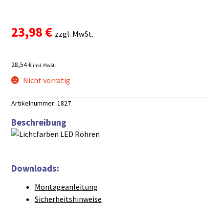
Bewertet mit
1
5.00
von 5,
23,98
€
basierend auf
zzgl. MwSt.
Kundenbewe
rtung
28,54 €
inkl. MwSt.
Nicht vorrätig
Artikelnummer:
1827
Beschreibung
Downloads:
Montageanleitung
Sicherheitshinweise