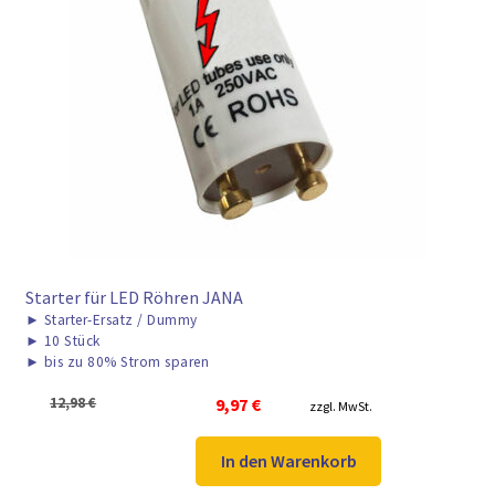
Starter für LED Röhren JANA
►
Starter-Ersatz / Dummy
►
10 Stück
►
bis zu 80% Strom sparen
Ursprünglicher
Aktueller
12,98
€
9,97
€
zzgl. MwSt.
Preis
Preis
war:
ist:
In den Warenkorb
12,98 €
9,97 €.